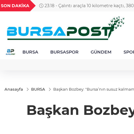
GEL
TND
BGN
VND
SON DAKİKA
23:18 - Çalıntı araçla 10 kilometre kaçtı, 38
49
18,2677
16,3788
27,9743
0,0018
yedi
BURSA
BURSASPOR
GÜNDEM
SPO
Anasayfa
BURSA
Başkan Bozbey: "Bursa’nın susuz kalmamas
Başkan Bozbey: