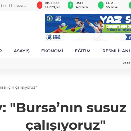
GAU/TRY
BIST 100
USD
EUR
0 bin TL ceza
6.660,55
13.779,39
47,6787
55,1254
R
ASAYİŞ
EKONOMİ
EĞİTİM
RESMİ İLAN
Yaza
ı için çalışıyoruz"
 "Bursa’nın susuz
çalışıyoruz"