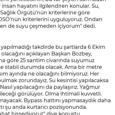
nsan hayatını ilgilendiren konular. Su,
Sağlık Örgütü’nün kriterlerine göre
de DSÖ’nün kriterlerini uyguluyoruz. Ondan
. Ben de suyu çeşmeden içiyorum" dedi.
 yapılmadığı takdirde bu şartlarda 6 Ekim
 olacağını açıklayan Başkan Bozbey,
na göre 25 santim civarında suyumuz
irse stabil durumda olacak. Ama bir metre
asım ayında ne olacağını bilmiyoruz. Her
lmak zorundayız. Su kesintisi yapılacaksa
 Nasıl yapılacağını da paylaşırız. Yağmur
leceği görülüyor. Olma ihtimali kuvvetli.
mayacak. Bypass hattını yapmasaydık daha
tı şu anda kurtarıcı pozisyonunda.
rahat hissediyoruz" diye konuştu.