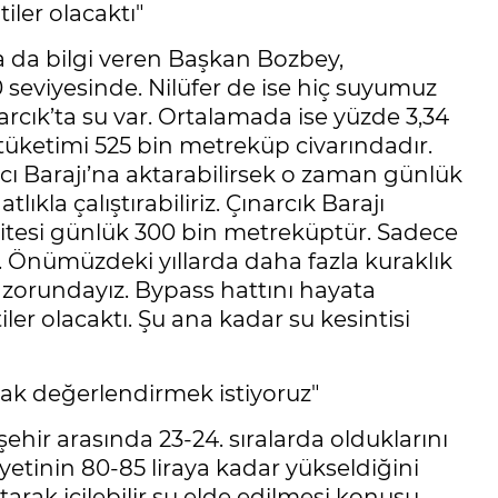
iler olacaktı"
 da bilgi veren Başkan Bozbey,
 seviyesinde. Nilüfer de ise hiç suyumuz
rcık’ta su var. Ortalamada ise yüzde 3,34
tüketimi 525 bin metreküp civarındadır.
cı Barajı’na aktarabilirsek o zaman günlük
ıkla çalıştırabiliriz. Çınarcık Barajı
sitesi günlük 300 bin metreküptür. Sadece
 Önümüzdeki yıllarda daha fazla kuraklık
k zorundayız. Bypass hattını hayata
ler olacaktı. Şu ana kadar su kesintisi
ak değerlendirmek istiyoruz"
hir arasında 23-24. sıralarda olduklarını
tinin 80-85 liraya kadar yükseldiğini
arak içilebilir su elde edilmesi konusu