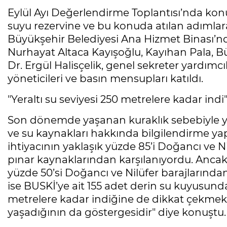
Eylül Ayı Değerlendirme Toplantısı’nda ko
suyu rezervine ve bu konuda atılan adımlar
Büyükşehir Belediyesi Ana Hizmet Binası’nda
Nurhayat Altaca Kayışoğlu, Kayıhan Pala, B
Dr. Ergül Halisçelik, genel sekreter yardımcıl
yöneticileri ve basın mensupları katıldı.
"Yeraltı su seviyesi 250 metrelere kadar indi
Son dönemde yaşanan kuraklık sebebiyle ya
ve su kaynakları hakkında bilgilendirme y
ihtiyacının yaklaşık yüzde 85’i Doğancı ve Ni
pınar kaynaklarından karşılanıyordu. Anc
yüzde 50’si Doğancı ve Nilüfer barajlarından
ise BUSKİ’ye ait 155 adet derin su kuyusunda
metrelere kadar indiğine de dikkat çekmek 
yaşadığının da göstergesidir" diye konuştu.