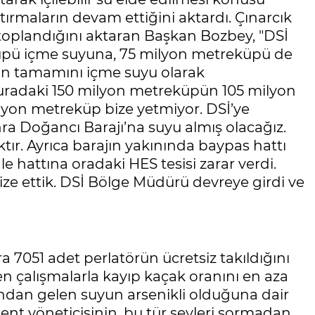
rmaların devam ettiğini aktardı. Çınarcık
toplandığını aktaran Başkan Bozbey, "DSİ
küpü içme suyuna, 75 milyon metreküpü de
yun tamamını içme suyu olarak
 buradaki 150 milyon metreküpün 105 milyon
yon metreküp bize yetmiyor. DSİ’ye
nra Doğancı Barajı’na suyu almış olacağız.
r. Ayrıca barajın yakınında baypas hattı
le hattına oradaki HES tesisi zarar verdi.
ize ettik. DSİ Bölge Müdürü devreye girdi ve
 7051 adet perlatörün ücretsiz takıldığını
en çalışmalarla kayıp kaçak oranını en aza
ttından gelen suyun arsenikli olduğuna dair
ent yöneticisinin, bu tür şeyleri sormadan