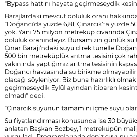
"Bypass hattını hayata geçirmeseydik kesint
Barajlardaki mevcut doluluk oranı hakkında
"Doğancı’da yüzde 6,81, Çınarcık’ta yüzde 50
yok. Yani 75 milyon metreküp civarında Çına
doluluk oranındayız. Bursamızın günlük su 
Çınar Barajı’ndaki suyu direk tünelle Doğan
500 bin metreküplük arıtma tesisini çok rahatl
yakınında yaptığımız arıtma tesisinin kapa
Doğancı havzasında su birikme olmayabilir.
olacağı söyleniyor. Biz buna hazırlıklı olma
geçirmeseydik Eylül ayından itibaren kesinti
olmadı" dedi.
"Çınarcık suyunun tamamını içme suyu olar
Su fiyatlandırması konusunda ise 30 büyükşe
anlatan Başkan Bozbey, 1 metreküpün maliye
vurguladı. Programlarında deniz suyunu arıt