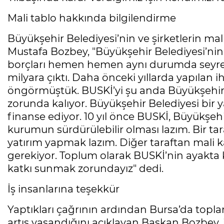
Mali tablo hakkında bilgilendirme
Büyükşehir Belediyesi’nin ve şirketlerin m
Mustafa Bozbey, "Büyükşehir Belediyesi’nin 
borçları hemen hemen aynı durumda seyrediy
milyara çıktı. Daha önceki yıllarda yapılan 
öngörmüştük. BUSKİ’yi şu anda Büyükşehir 
zorunda kalıyor. Büyükşehir Belediyesi bi
finanse ediyor. 10 yıl önce BUSKİ, Büyükşeh
kurumun sürdürülebilir olması lazım. Bir ta
yatırım yapmak lazım. Diğer taraftan mali 
gerekiyor. Toplum olarak BUSKİ’nin ayakta 
katkı sunmak zorundayız" dedi.
İş insanlarına teşekkür
Yaptıkları çağrının ardından Bursa’da topl
artış yaşandığını açıklayan Başkan Bozbey, 