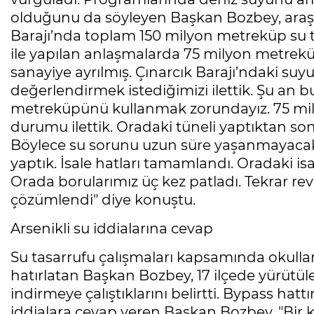
olduğunu da söyleyen Başkan Bozbey, araştı
Barajı’nda toplam 150 milyon metreküp su 
ile yapılan anlaşmalarda 75 milyon metre
sanayiye ayrılmış. Çınarcık Barajı’ndaki su
değerlendirmek istediğimizi ilettik. Şu an
metreküpünü kullanmak zorundayız. 75 mil
durumu ilettik. Oradaki tüneli yaptıktan so
Böylece su sorunu uzun süre yaşanmayacaktı
yaptık. İsale hatları tamamlandı. Oradaki isa
Orada borularımız üç kez patladı. Tekrar rev
çözümlendi" diye konuştu.
Arsenikli su iddialarına cevap
Su tasarrufu çalışmaları kapsamında okullara
hatırlatan Başkan Bozbey, 17 ilçede yürütül
indirmeye çalıştıklarını belirtti. Bypass ha
iddialara cevap veren Başkan Bozbey, "Bir k