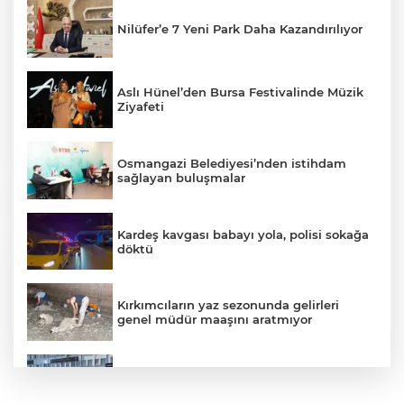
Nilüfer’e 7 Yeni Park Daha Kazandırılıyor
Aslı Hünel’den Bursa Festivalinde Müzik
Ziyafeti
Osmangazi Belediyesi’nden istihdam
sağlayan buluşmalar
Kardeş kavgası babayı yola, polisi sokağa
döktü
Kırkımcıların yaz sezonunda gelirleri
genel müdür maaşını aratmıyor
Vatandaşlara zorla hesap açtırıp kara
para aklayan şahıslara baskın