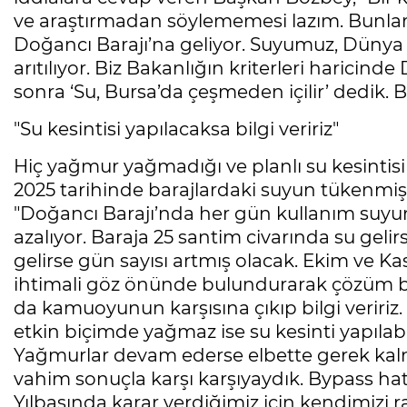
ve araştırmadan söylememesi lazım. Bunlar i
Doğancı Barajı’na geliyor. Suyumuz, Dünya 
arıtılıyor. Biz Bakanlığın kriterleri haricin
sonra ‘Su, Bursa’da çeşmeden içilir’ dedik
"Su kesintisi yapılacaksa bilgi veririz"
Hiç yağmur yağmadığı ve planlı su kesintisi
2025 tarihinde barajlardaki suyun tükenmiş
"Doğancı Barajı’nda her gün kullanım suyu
azalıyor. Baraja 25 santim civarında su gel
gelirse gün sayısı artmış olacak. Ekim ve K
ihtimali göz önünde bulundurarak çözüm bu
da kamuoyunun karşısına çıkıp bilgi veririz.
etkin biçimde yağmaz ise su kesinti yapılabi
Yağmurlar devam ederse elbette gerek kal
vahim sonuçla karşı karşıyaydık. Bypass hat
Yılbaşında karar verdiğimiz için kendimizi 