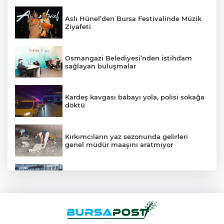
Aslı Hünel’den Bursa Festivalinde Müzik
Ziyafeti
Osmangazi Belediyesi’nden istihdam
sağlayan buluşmalar
Kardeş kavgası babayı yola, polisi sokağa
döktü
Kırkımcıların yaz sezonunda gelirleri
genel müdür maaşını aratmıyor
Vatandaşlara zorla hesap açtırıp kara
para aklayan şahıslara baskın
Şekibe İnsel Doğal Yaşam Çiftliği atlı
binicilik merkezi oluyor