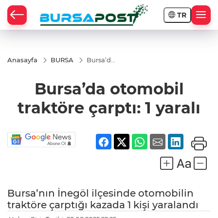
TR
Anasayfa
BURSA
Bursa’da
otomobil
traktöre
Bursa’da otomobil
çarptı: 1
yaralı
traktöre çarptı: 1 yaralı
Bursa’nın İnegöl ilçesinde otomobilin
traktöre çarptığı kazada 1 kişi yaralandı