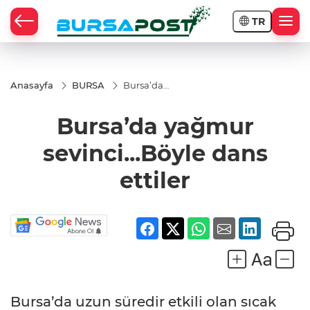
TR
Anasayfa
BURSA
Bursa’da
yağmur
sevinci...Böyle
Bursa’da yağmur
dans ettiler
sevinci...Böyle dans
ettiler
Bursa’da uzun süredir etkili olan sıcak