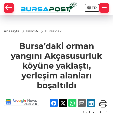
TR
Anasayfa
BURSA
Bursa’daki
orman
yangını
Bursa’daki orman
Akçasusurluk
köyüne
yaklaştı,
yangını Akçasusurluk
yerleşim
alanları
köyüne yaklaştı,
boşaltıldı
yerleşim alanları
boşaltıldı