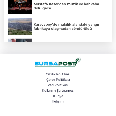
Mustafa Keser’den müzik ve kahkaha
dolu gece
Karacabey’de makilik alandaki yangın
fabrikaya ulaşmadan söndürüldü
Kahvehaneye gelen sincabı elleriyle
besledi
Bursa’da binlerce kişi meteor yağmuru
için bir araya geldi
Gizlilik Politikası
Çerez Politikası
Veri Politikası
Bursa’da huzur uygulaması: 21 aranan
şahıs yakalandı, 388 bin TL ceza kesildi
Kullanım Şartnamesi
Künye
İletişim
Büyükşehir Harmancık’ta da yolları
yeniliyor