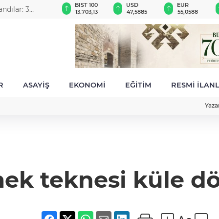
GAU/TRY
BIST 100
USD
EUR
andılar: 3
6.512,09
13.703,13
47,5885
55,0588
R
ASAYİŞ
EKONOMİ
EĞİTİM
RESMİ İLAN
Yaza
ek teknesi küle d