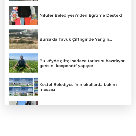
Nilüfer Belediyesi’nden Eğitime Destek!
Bursa’da Tavuk Çiftliğinde Yangın...
Bu köyde çiftçi sadece tarlasını hazırlıyor,
gerisini kooperatif yapıyor
Kestel Belediyesi’nin okullarda bakım
mesaisi
Yüksek gerilim hattı akımına kapılan
mühendis ağır yaralandı
Büyükorhan’da şenlik coşkusu