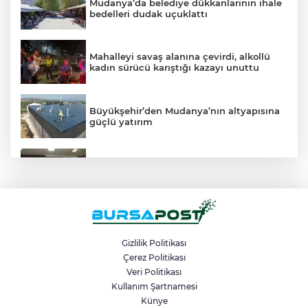
Mudanya’da belediye dükkanlarının ihale
bedelleri dudak uçuklattı
Mahalleyi savaş alanına çevirdi, alkollü
kadın sürücü karıştığı kazayı unuttu
Büyükşehir’den Mudanya’nın altyapısına
güçlü yatırım
Satrançta Bursa Büyükşehir farkı
Kamyona çarpan tırın kupası dorseden
ayrıldı: 1 ağır yaralı
Gizlilik Politikası
Çerez Politikası
Veri Politikası
Büyükşehir’den Panayır’da altyapı ve
ulaşım atağı
Kullanım Şartnamesi
Künye