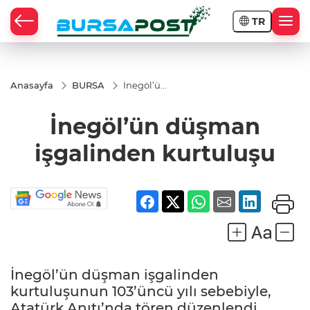
TR
Anasayfa
BURSA
İnegöl’ün
düşman
işgalinden
İnegöl’ün düşman
kurtuluşu
işgalinden kurtuluşu
İnegöl’ün düşman işgalinden
kurtuluşunun 103’üncü yılı sebebiyle,
Atatürk Anıtı’nda tören düzenlendi