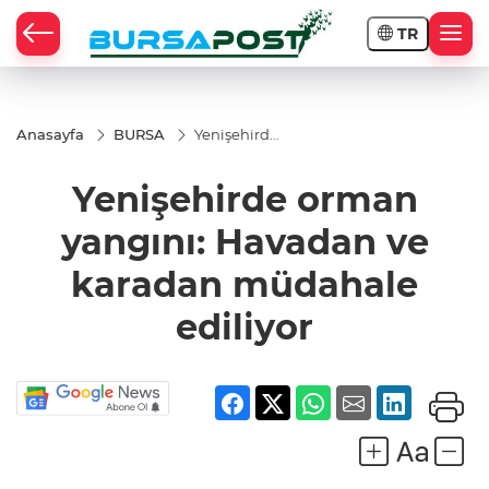
TR
Anasayfa
BURSA
Yenişehirde
orman
yangını:
Yenişehirde orman
Havadan
ve karadan
müdahale
yangını: Havadan ve
ediliyor
karadan müdahale
ediliyor