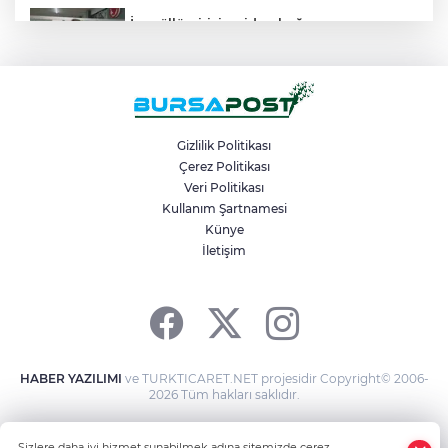
İnegöllü girişimciden bağış
dolandırıcılığına karşı dijital çözüm:
"Askıda"
İznik Gölü kıyısında 70 milyon yıllık fosil
bulundu
Gizlilik Politikası
Çerez Politikası
Veri Politikası
Bursa’dan Kırgızistan’a uzanan zirve
tırmanışı
Kullanım Şartnamesi
Künye
İletişim
6. Perseid Meteor Yağmuru Gözlem
Etkinliği Karacabey’de gökyüzü
tutkunlarını buluşturacak
HABER YAZILIMI
ve TURKTICARET.NET projesidir Copyright© 2006-
2026 Tüm hakları saklıdır.
Sizlere daha iyi hizmet sunabilmek adına sitemizde çerez