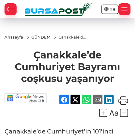
TR
Anasayfa
GÜNDEM
Çanakkale’de
Cumhuriyet
Bayramı
Çanakkale’de
coşkusu
yaşanıyor
Cumhuriyet Bayramı
coşkusu yaşanıyor
Çanakkale’de Cumhuriyet’in 101’inci