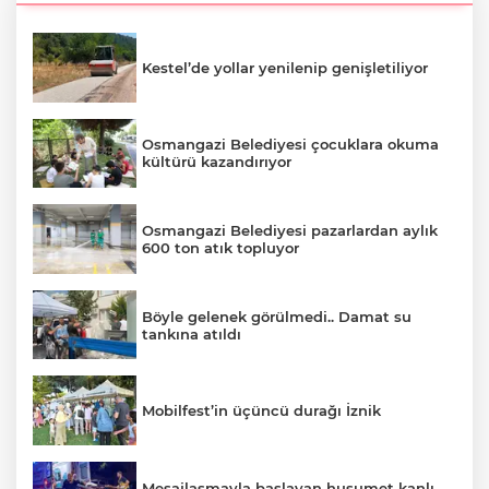
Kestel’de yollar yenilenip genişletiliyor
Osmangazi Belediyesi çocuklara okuma
kültürü kazandırıyor
Osmangazi Belediyesi pazarlardan aylık
600 ton atık topluyor
Böyle gelenek görülmedi.. Damat su
tankına atıldı
Mobilfest’in üçüncü durağı İznik
Mesajlaşmayla başlayan husumet kanlı