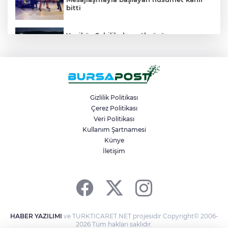
bitti
Yeniköy Sahili’nden gökyüzüne çevre
mesajı: 25 bini aşkın kişi Perseid Meteor
Yağmuru’nu izledi
Sosyal medya fenomenleri için 9 günde
büyük hazırlık
Gizlilik Politikası
Çerez Politikası
Veri Politikası
Bursa’da 700 yıllık fetih ruhu marşlarla
yaşatılıyor
Kullanım Şartnamesi
Künye
İletişim
Bursa’da drift atan sürücüye ceza yağdı
HABER YAZILIMI
ve TURKTICARET.NET projesidir Copyright© 2006-
2026 Tüm hakları saklıdır.