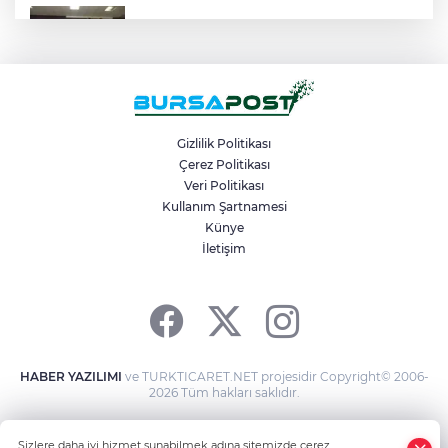
Satrançta Bursa Büyükşehir farkı
Kamyona çarpan tırın kupası dorseden
ayrıldı: 1 ağır yaralı
Gizlilik Politikası
Çerez Politikası
Veri Politikası
Büyükşehir’den Panayır’da altyapı ve
ulaşım atağı
Kullanım Şartnamesi
Künye
İletişim
Başkan Erol, Kestel’in kalbi Aile
Parkı’ndaki çalışmaları inceledi
HABER YAZILIMI
ve TURKTICARET.NET projesidir Copyright© 2006-
2026 Tüm hakları saklıdır.
Sizlere daha iyi hizmet sunabilmek adına sitemizde çerez