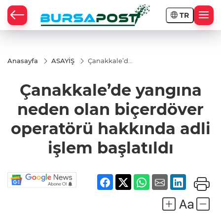
TR
Anasayfa
ASAYİŞ
Çanakkale’de
yangına
neden olan
Çanakkale’de yangına
biçerdöver
operatörü
hakkında
neden olan biçerdöver
adli işlem
başlatıldı
operatörü hakkında adli
işlem başlatıldı