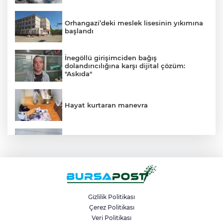
Orhangazi’deki meslek lisesinin yıkımına
başlandı
İnegöllü girişimciden bağış
dolandırıcılığına karşı dijital çözüm:
"Askıda"
Hayat kurtaran manevra
Bursa’da tarlalık alanı ateşe veren
şüpheli yakalandı
Çalıntı araçla 10 kilometre kaçtı, 380 bin
TL ceza yedi
Gizlilik Politikası
Çerez Politikası
Veri Politikası
Bursa’da 530 yıllık sünnet geleneği