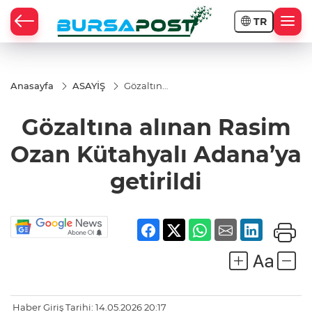
TR
Anasayfa
ASAYİŞ
Gözaltına
alınan
Rasim
Gözaltına alınan Rasim
Ozan
Kütahyalı
Adana’ya
Ozan Kütahyalı Adana’ya
getirildi
getirildi
Haber Giriş Tarihi: 14.05.2026 20:17