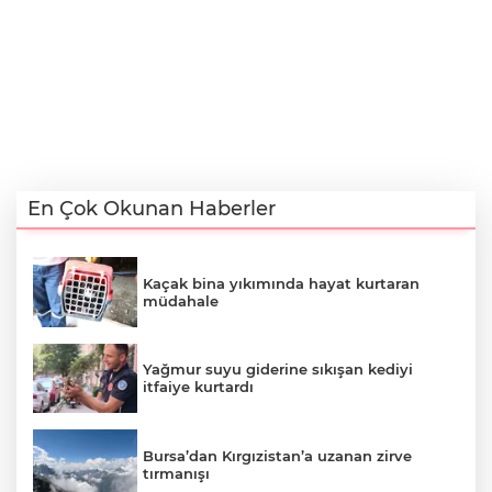
En Çok Okunan Haberler
Kaçak bina yıkımında hayat kurtaran
müdahale
Yağmur suyu giderine sıkışan kediyi
itfaiye kurtardı
Bursa’dan Kırgızistan’a uzanan zirve
tırmanışı