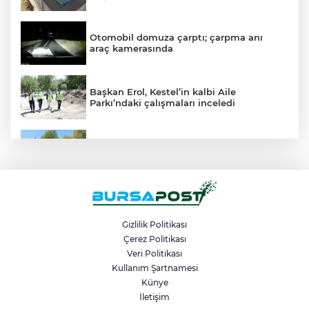
Otomobil domuza çarptı; çarpma anı
araç kamerasında
Başkan Erol, Kestel’in kalbi Aile
Parkı’ndaki çalışmaları inceledi
Mudanya’da belediye dükkanlarının ihale
bedelleri dudak uçuklattı
Mahalleyi savaş alanına çevirdi, alkollü
kadın sürücü karıştığı kazayı unuttu
Gizlilik Politikası
Çerez Politikası
Veri Politikası
Bir adımla hayata tutundu, motosikletli
duvara çarparak can verdi
Kullanım Şartnamesi
Künye
İletişim
Osmangazi Belediyesi kaldırım