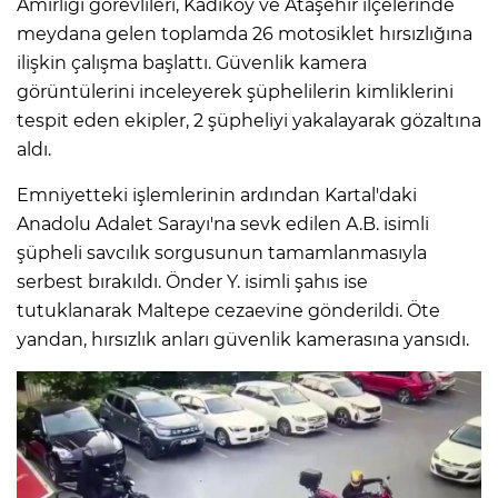
Amirliği görevlileri, Kadıköy ve Ataşehir ilçelerinde
meydana gelen toplamda 26 motosiklet hırsızlığına
ilişkin çalışma başlattı. Güvenlik kamera
görüntülerini inceleyerek şüphelilerin kimliklerini
tespit eden ekipler, 2 şüpheliyi yakalayarak gözaltına
aldı.
Emniyetteki işlemlerinin ardından Kartal'daki
Anadolu Adalet Sarayı'na sevk edilen A.B. isimli
şüpheli savcılık sorgusunun tamamlanmasıyla
serbest bırakıldı. Önder Y. isimli şahıs ise
tutuklanarak Maltepe cezaevine gönderildi. Öte
yandan, hırsızlık anları güvenlik kamerasına yansıdı.