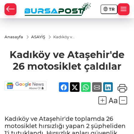
TR
Anasayfa
ASAYİŞ
Kadıköy ve
Ataşehir'de
26
Kadıköy ve Ataşehir'de
motosiklet
çaldılar
26 motosiklet çaldılar
Kadıköy ve Ataşehir'de toplamda 26
motosiklet hırsızlığı yapan 2 şüpheliden
1'i tutuklandı. Hırsızlık anları güvenlik