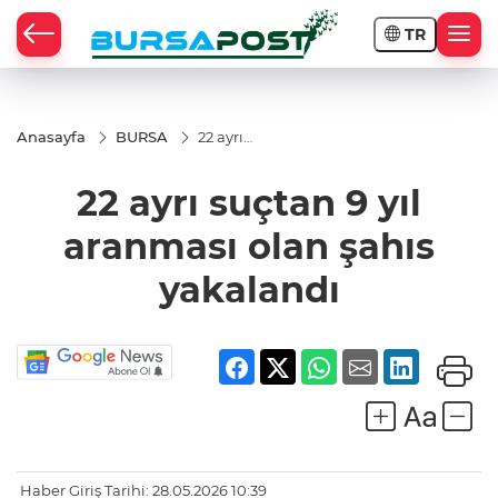
TR
Anasayfa
BURSA
22 ayrı
suçtan 9
yıl
22 ayrı suçtan 9 yıl
aranması
olan şahıs
yakalandı
aranması olan şahıs
yakalandı
Haber Giriş Tarihi: 28.05.2026 10:39