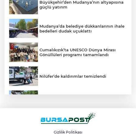
Büyükşehir’den Mudanya’nın altyapısına
güçlü yatırım
Mudanya’da belediye dükkanlarının ihale
bedelleri dudak uçuklattı
Cumalıkızık’ta UNESCO Dünya Mirası
Gönüllüleri programı tamamlandı
Nilüfer’de kaldırımlar temizlendi
Büyükşehir’den Panayır’da altyapı ve
ulaşım atağı
BUÜ’nün laboratuvarları tam kapasite ile
sektörün hizmetinde
Gizlilik Politikası