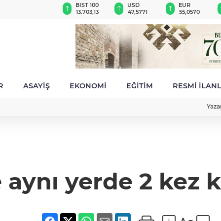
GAU/TRY
BIST 100
USD
EUR
6.512,79
13.703,13
47,5771
55,0570
R
ASAYİŞ
EKONOMİ
EĞİTİM
RESMİ İLAN
Yaza
 aynı yerde 2 kez 