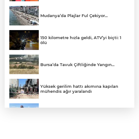
Mudanya’da Plajlar Ful Çekiyor...
150 kilometre hızla geldi, ATV’yi biçti: 1
ölü
Bursa’da Tavuk Çiftliğinde Yangın...
Yüksek gerilim hattı akımına kapılan
mühendis ağır yaralandı
Bu köyde çiftçi sadece tarlasını hazırlıyor,
gerisini kooperatif yapıyor
Hatalı sollama yapan hafriyat kamyonu