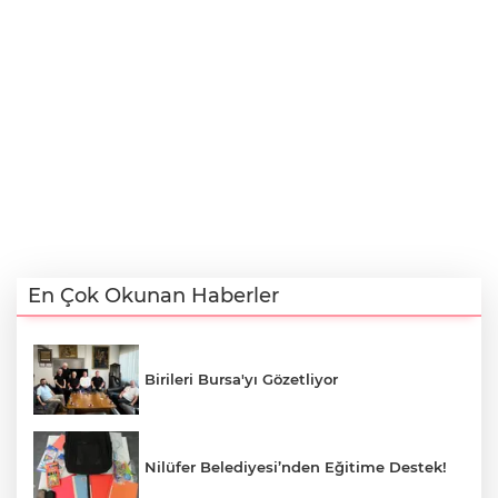
En Çok Okunan Haberler
Birileri Bursa'yı Gözetliyor
Nilüfer Belediyesi’nden Eğitime Destek!