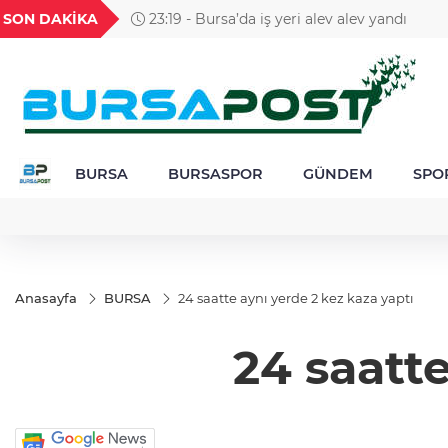
GEL
TND
BGN
VND
SON DAKİKA
23:19 - Bursa’da iş yeri alev alev yandı
53
18,1939
16,2435
28,0626
0,0018
BURSA
BURSASPOR
GÜNDEM
SPO
Anasayfa
BURSA
24 saatte aynı yerde 2 kez kaza yaptı
24 saatte