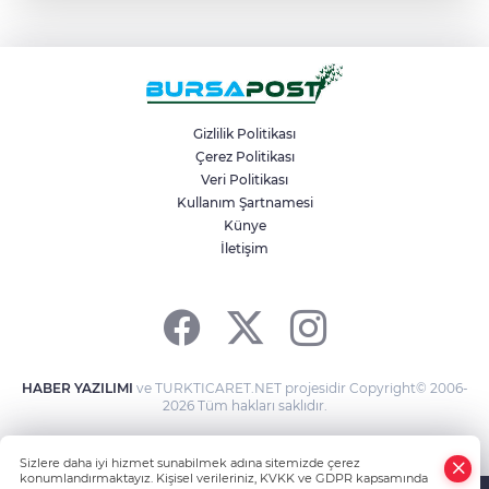
Mudanya’da belediye dükkanlarının ihale
bedelleri dudak uçuklattı
Mahalleyi savaş alanına çevirdi, alkollü
kadın sürücü karıştığı kazayı unuttu
Gizlilik Politikası
Çerez Politikası
Veri Politikası
Bir adımla hayata tutundu, motosikletli
duvara çarparak can verdi
Kullanım Şartnamesi
Künye
İletişim
Osmangazi Belediyesi kaldırım
işgallerine fırsat vermiyor
HABER YAZILIMI
ve TURKTICARET.NET projesidir Copyright© 2006-
2026 Tüm hakları saklıdır.
Sizlere daha iyi hizmet sunabilmek adına sitemizde çerez
konumlandırmaktayız. Kişisel verileriniz, KVKK ve GDPR kapsamında