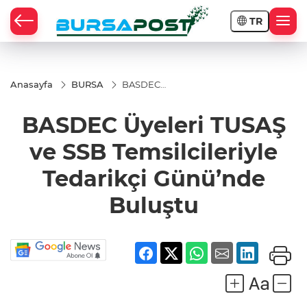
TR
Anasayfa
BURSA
BASDEC
Üyeleri TUSAŞ
ve SSB
BASDEC Üyeleri TUSAŞ
Temsilcileriyle
Tedarikçi
Günü’nde
ve SSB Temsilcileriyle
Buluştu
Tedarikçi Günü’nde
Buluştu