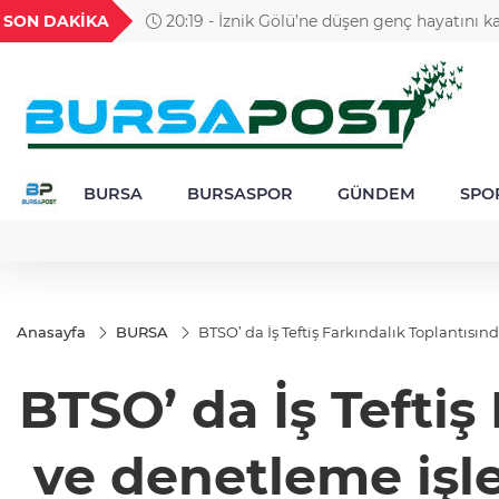
GEL
TND
BGN
VND
SON DAKİKA
20:19 - İznik Gölü’ne düşen genç hayatını ka
38
18,2257
16,2552
28,0626
0,0018
gözyaşlarıyla toprağa verildi
BURSA
BURSASPOR
GÜNDEM
SPO
Anasayfa
BURSA
BTSO’ da İş Teftiş Farkındalık Toplantısın
BTSO’ da İş Teftiş
ve denetleme işle