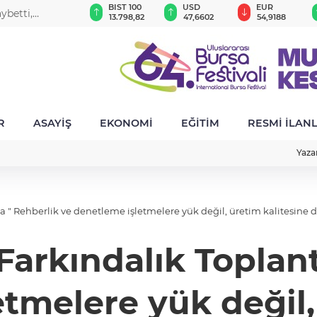
GAU/TRY
BIST 100
USD
EUR
ybetti,
6.513,09
13.798,82
47,6602
54,9188
R
ASAYİŞ
EKONOMİ
EĞİTİM
RESMİ İLAN
Yaza
da " Rehberlik ve denetleme işletmelere yük değil, üretim kalitesine de
 Farkındalık Toplan
tmelere yük değil,