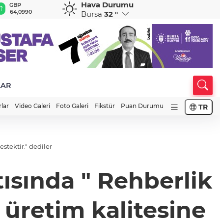
Hava Durumu
GBP
CHF
CAD
RUB
A
64,0990
58,6585
34,0066
0,5752
1
Bursa
32 °
LAR
rlar
Video Galeri
Foto Galeri
Fikstür
Puan Durumu
TR
stektir." dediler
tısında " Rehberlik
 üretim kalitesine