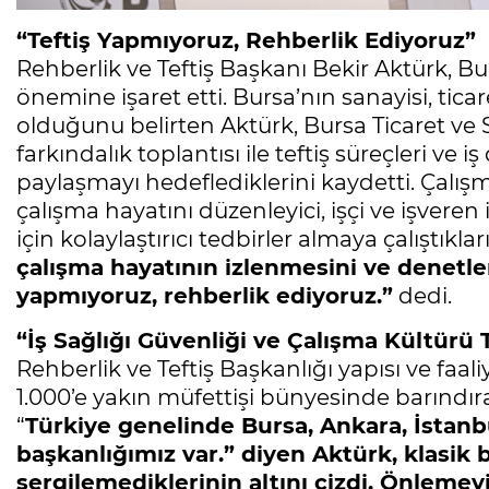
“Teftiş Yapmıyoruz, Rehberlik Ediyoruz”
Rehberlik ve Teftiş Başkanı Bekir Aktürk, B
önemine işaret etti. Bursa’nın sanayisi, ticare
olduğunu belirten Aktürk, Bursa Ticaret ve 
farkındalık toplantısı ile teftiş süreçleri ve 
paylaşmayı hedeflediklerini kaydetti. Çalış
çalışma hayatını düzenleyici, işçi ve işveren
için kolaylaştırıcı tedbirler almaya çalıştıkla
çalışma hayatının izlenmesini ve denetlen
yapmıyoruz, rehberlik ediyoruz.”
dedi.
“İş Sağlığı Güvenliği ve Çalışma Kültürü
Rehberlik ve Teftiş Başkanlığı yapısı ve fa
1.000’e yakın müfettişi bünyesinde barındıra
“
Türkiye genelinde Bursa, Ankara, İstanb
başkanlığımız var.” diyen Aktürk, klasik 
sergilemediklerinin altını çizdi. Önlemey