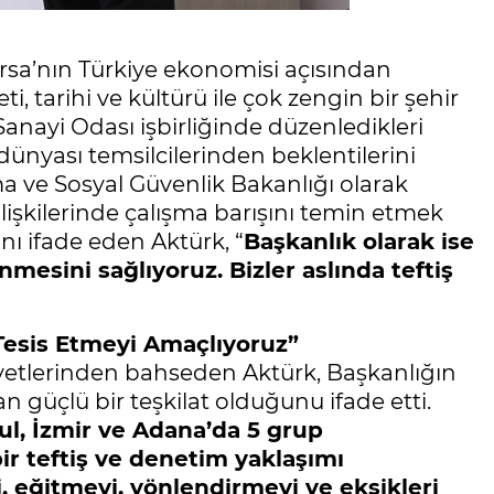
ursa’nın Türkiye ekonomisi açısından
ti, tarihi ve kültürü ile çok zengin bir şehir
Sanayi Odası işbirliğinde düzenledikleri
iş dünyası temsilcilerinden beklentilerini
ma ve Sosyal Güvenlik Bakanlığı olarak
 ilişkilerinde çalışma barışını temin etmek
rını ifade eden Aktürk, “
Başkanlık olarak ise
mesini sağlıyoruz. Bizler aslında teftiş
 Tesis Etmeyi Amaçlıyoruz”
aliyetlerinden bahseden Aktürk, Başkanlığın
n güçlü bir teşkilat olduğunu ifade etti.
ul, İzmir ve Adana’da 5 grup
bir teftiş ve denetim yaklaşımı
i, eğitmeyi, yönlendirmeyi ve eksikleri