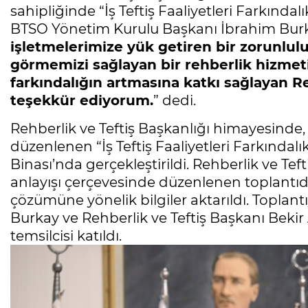
sahipliğinde “İş Teftiş Faaliyetleri Farkında
BTSO Yönetim Kurulu Başkanı İbrahim Burk
işletmelerimize yük getiren bir zorunluluk
görmemizi sağlayan bir rehberlik hizmeti
farkındalığın artmasına katkı sağlayan R
teşekkür ediyorum.
” dedi.
Rehberlik ve Teftiş Başkanlığı himayesind
düzenlenen “İş Teftiş Faaliyetleri Farkındal
Binası’nda gerçekleştirildi. Rehberlik ve Teft
anlayışı çerçevesinde düzenlenen toplantıd
çözümüne yönelik bilgiler aktarıldı. Topla
Burkay ve Rehberlik ve Teftiş Başkanı Bekir 
temsilcisi katıldı.