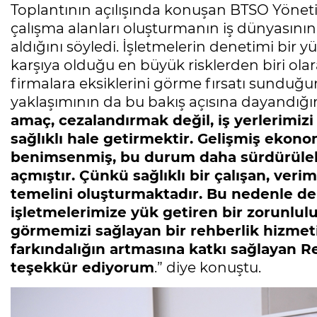
Toplantının açılışında konuşan BTSO Yönet
çalışma alanları oluşturmanın iş dünyasının
aldığını söyledi. İşletmelerin denetimi bir y
karşıya olduğu en büyük risklerden biri ola
firmalara eksiklerini görme fırsatı sunduğun
yaklaşımının da bu bakış açısına dayandığın
amaç, cezalandırmak değil, iş yerlerimizi
sağlıklı hale getirmektir. Gelişmiş ekonom
benimsenmiş, bu durum daha sürdürülebil
açmıştır. Çünkü sağlıklı bir çalışan, veri
temelini oluşturmaktadır. Bu nedenle de
işletmelerimize yük getiren bir zorunluluk
görmemizi sağlayan bir rehberlik hizmeti
farkındalığın artmasına katkı sağlayan R
teşekkür ediyorum
.” diye konuştu.