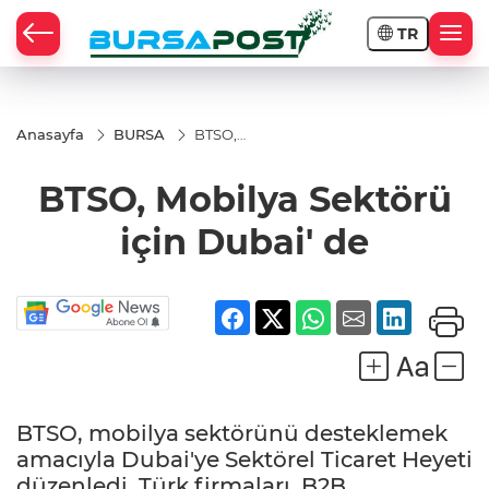
TR
Anasayfa
BURSA
BTSO,
Mobilya
Sektörü
BTSO, Mobilya Sektörü
için
Dubai'
de
için Dubai' de
BTSO, mobilya sektörünü desteklemek
amacıyla Dubai'ye Sektörel Ticaret Heyeti
düzenledi. Türk firmaları, B2B