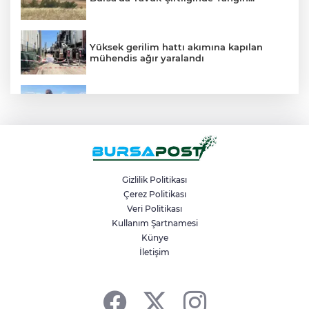
Yüksek gerilim hattı akımına kapılan
mühendis ağır yaralandı
Bu köyde çiftçi sadece tarlasını hazırlıyor,
gerisini kooperatif yapıyor
Hatalı sollama yapan hafriyat kamyonu
kamerada
Gizlilik Politikası
Çerez Politikası
Kestel Belediyesi ile Bursa Uludağ
Veri Politikası
Üniversitesi arasında ‘İşletmede Mesleki
Kullanım Şartnamesi
Eğitim’ Protokolü imzalandı
Künye
İletişim
Yıldırım Belediye Başkanı Oktay Yılmaz,
Çiçek Caddesinde Esnaf Ziyareti...