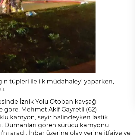
n tüpleri ile ilk müdahaleyi yaparken,
ü.
çesinde İznik Yolu Otoban kavşağı
e göre, Mehmet Akif Gayretli (62)
klü kamyon, seyir halindeyken lastik
. Dumanları gören sürücü kamyonu
’nı aradı. İhbar üzerine olay yerine itfaiye ve