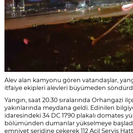
Alev alan kamyonu gören vatandaşlar, yangı
itfaiye ekipleri alevleri büyümeden söndürd
Yangın, saat 20.30 sıralarında Orhangazi il
yakınlarında meydana geldi. Edinilen bilgiy
idaresindeki 34 DC 1790 plakalı domates yü
bölümünden dumanlar yükselmeye başladı
emniyet şeridine çekerek 112 Acil Servis Hattı