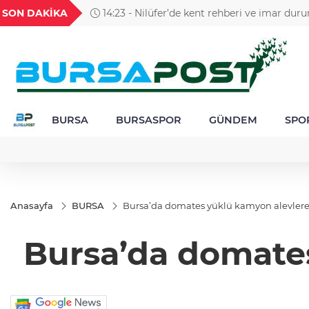
GEL
TND
BGN
VND
SON DAKİKA
14:23 - Nilüfer’de kent rehberi ve imar du
49
18,2677
16,3788
27,9743
0,0018
yenilendi
BURSA
BURSASPOR
GÜNDEM
SPO
Anasayfa
BURSA
Bursa’da domates yüklü kamyon alevlere
Bursa’da domates