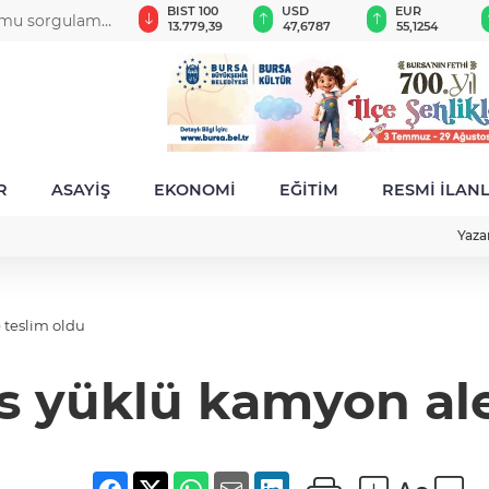
GAU/TRY
BIST 100
USD
EUR
rumu sorgulama
6.660,55
13.779,39
47,6787
55,1254
R
ASAYİŞ
EKONOMİ
EĞİTİM
RESMİ İLAN
Yaza
 teslim oldu
 yüklü kamyon ale