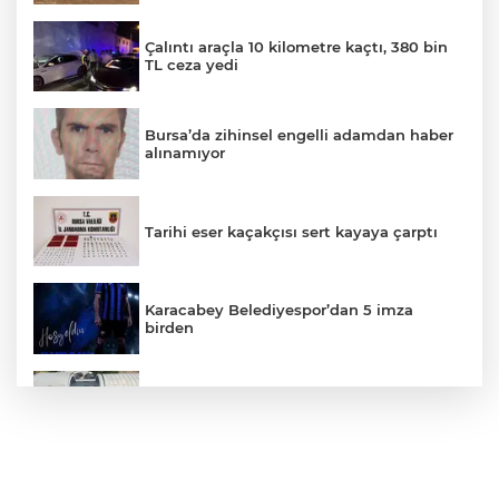
Çalıntı araçla 10 kilometre kaçtı, 380 bin
TL ceza yedi
Bursa’da zihinsel engelli adamdan haber
alınamıyor
Tarihi eser kaçakçısı sert kayaya çarptı
Karacabey Belediyespor’dan 5 imza
birden
Bursa’daki ’Sunrooflu Cami’ mimarisiyle
dikkat çekiyor
Bursa’dan Kırgızistan’a uzanan zirve