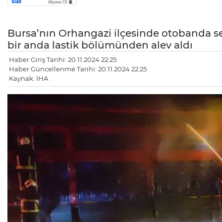
Bursa’nın Orhangazi ilçesinde otobanda s
bir anda lastik bölümünden alev aldı
Haber Giriş Tarihi: 20.11.2024 22:25
Haber Güncellenme Tarihi: 20.11.2024 22:25
Kaynak: İHA