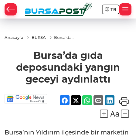
TR
Anasayfa
BURSA
Bursa’da
gıda
deposundaki
Bursa’da gıda
yangın
geceyi
aydınlattı
deposundaki yangın
geceyi aydınlattı
Bursa’nın Yıldırım ilçesinde bir marketin