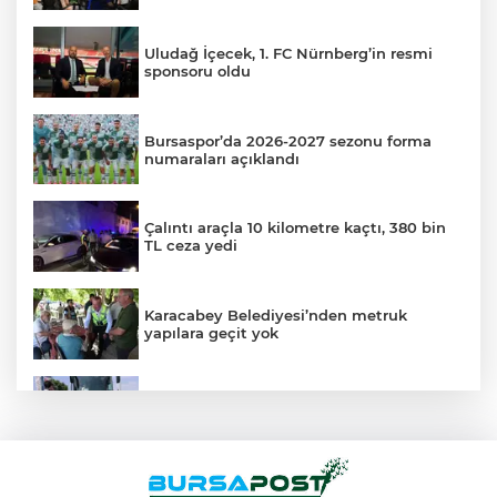
Uludağ İçecek, 1. FC Nürnberg’in resmi
sponsoru oldu
Bursaspor’da 2026-2027 sezonu forma
numaraları açıklandı
Çalıntı araçla 10 kilometre kaçtı, 380 bin
TL ceza yedi
Karacabey Belediyesi’nden metruk
yapılara geçit yok
Yolcu otobüsünün çarptığı kadın ağır
yaralandı
Bursa’da tarlalık alanı ateşe veren