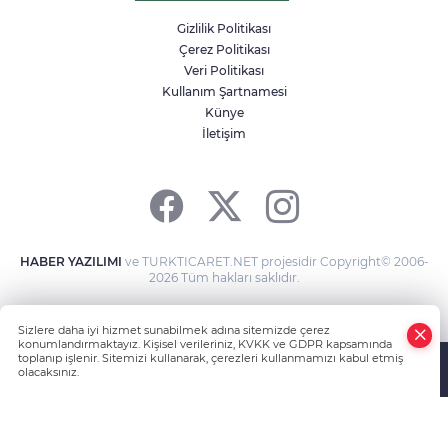
şüpheli yakalandı
Gizlilik Politikası
Çerez Politikası
Veri Politikası
Tarihi eser kaçakçısı sert kayaya çarptı
Kullanım Şartnamesi
Künye
İletişim
Bursa’da zihinsel engelli adamdan haber
alınamıyor
HABER YAZILIMI
ve TURKTICARET.NET projesidir Copyright© 2006-
2026 Tüm hakları saklıdır.
Sizlere daha iyi hizmet sunabilmek adına sitemizde çerez
konumlandırmaktayız. Kişisel verileriniz, KVKK ve GDPR kapsamında
toplanıp işlenir. Sitemizi kullanarak, çerezleri kullanmamızı kabul etmiş
olacaksınız.
Anasayfa
Haber Ara
Yazarlar