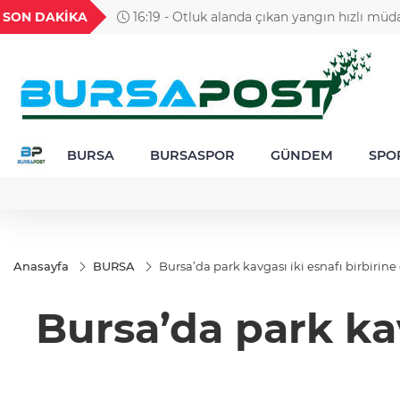
GEL
TND
BGN
VND
SON DAKİKA
16:19 - Otluk alanda çıkan yangın hızlı müda
20
18,1980
16,2305
28,0626
0,0018
söndürüldü
BURSA
BURSASPOR
GÜNDEM
SPO
Anasayfa
BURSA
Bursa’da park kavgası iki esnafı birbirine 
Bursa’da park kav