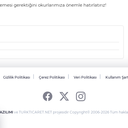
mesi gerektiğini okurlarımıza önemle hatırlatırız!
Gizlilik Politikası
Çerez Politikası
Veri Politikası
Kullanım Şar
AZILIMI
ve TURKTICARET.NET projesidir Copyright© 2006-2026 Tüm hakları 