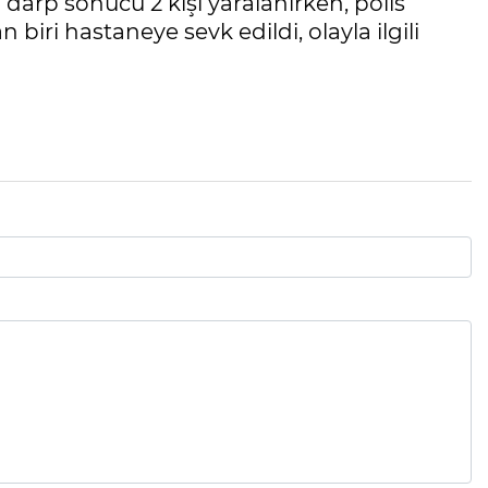
 darp sonucu 2 kişi yaralanırken, polis
n biri hastaneye sevk edildi, olayla ilgili