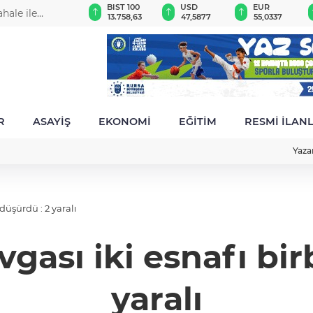
GAU/TRY
BIST 100
USD
EUR
hale ile
6.526,64
13.758,63
47,5877
55,0337
R
ASAYİŞ
EKONOMİ
EĞİTİM
RESMİ İLAN
Yaza
düşürdü : 2 yaralı
gası iki esnafı bir
yaralı