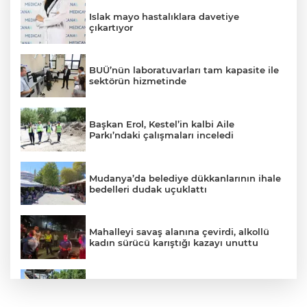
Islak mayo hastalıklara davetiye
çıkartıyor
BUÜ’nün laboratuvarları tam kapasite ile
sektörün hizmetinde
Başkan Erol, Kestel’in kalbi Aile
Parkı’ndaki çalışmaları inceledi
Mudanya’da belediye dükkanlarının ihale
bedelleri dudak uçuklattı
Mahalleyi savaş alanına çevirdi, alkollü
kadın sürücü karıştığı kazayı unuttu
Büyükşehir’den Panayır’da altyapı ve
ulaşım atağı