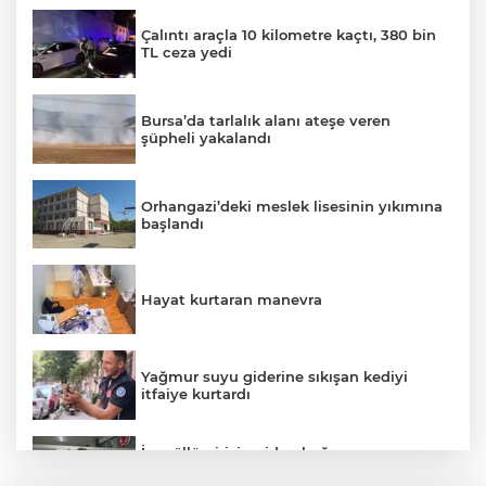
Çalıntı araçla 10 kilometre kaçtı, 380 bin
TL ceza yedi
Bursa’da tarlalık alanı ateşe veren
şüpheli yakalandı
Orhangazi’deki meslek lisesinin yıkımına
başlandı
Hayat kurtaran manevra
Yağmur suyu giderine sıkışan kediyi
itfaiye kurtardı
İnegöllü girişimciden bağış
dolandırıcılığına karşı dijital çözüm: