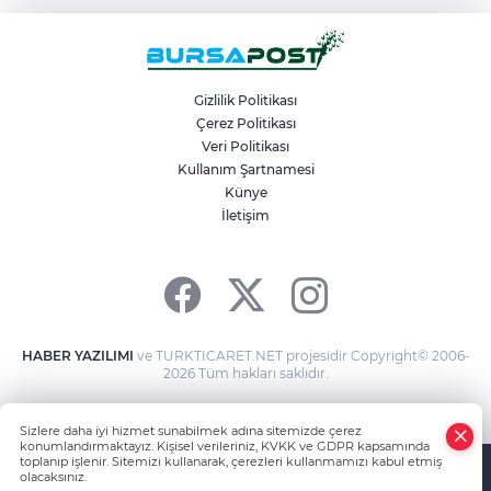
"Askıda"
İznik Gölü kıyısında 70 milyon yıllık fosil
bulundu
Gizlilik Politikası
Çerez Politikası
Veri Politikası
Bursa’dan Kırgızistan’a uzanan zirve
tırmanışı
Kullanım Şartnamesi
Künye
İletişim
6. Perseid Meteor Yağmuru Gözlem
Etkinliği Karacabey’de gökyüzü
tutkunlarını buluşturacak
HABER YAZILIMI
ve TURKTICARET.NET projesidir Copyright© 2006-
2026 Tüm hakları saklıdır.
Sizlere daha iyi hizmet sunabilmek adına sitemizde çerez
konumlandırmaktayız. Kişisel verileriniz, KVKK ve GDPR kapsamında
toplanıp işlenir. Sitemizi kullanarak, çerezleri kullanmamızı kabul etmiş
olacaksınız.