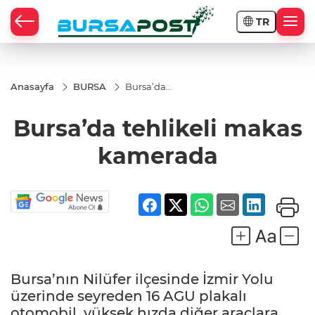
TR
Anasayfa
BURSA
Bursa’da
tehlikeli
makas
Bursa’da tehlikeli makas
kamerada
kamerada
Bursa’nın Nilüfer ilçesinde İzmir Yolu
üzerinde seyreden 16 AGU plakalı
otomobil, yüksek hızda diğer araçlara