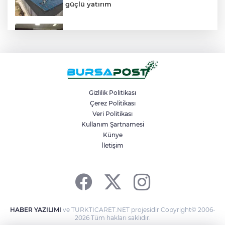
güçlü yatırım
Satrançta Bursa Büyükşehir farkı
Kamyona çarpan tırın kupası dorseden
ayrıldı: 1 ağır yaralı
Gizlilik Politikası
Çerez Politikası
Veri Politikası
Büyükşehir’den Panayır’da altyapı ve
ulaşım atağı
Kullanım Şartnamesi
Künye
İletişim
Başkan Erol, Kestel’in kalbi Aile
Parkı’ndaki çalışmaları inceledi
HABER YAZILIMI
ve TURKTICARET.NET projesidir Copyright© 2006-
2026 Tüm hakları saklıdır.