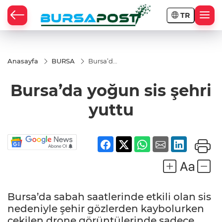
TR
Anasayfa
BURSA
Bursa’da
yoğun
sis şehri
Bursa’da yoğun sis şehri
yuttu
yuttu
Bursa’da sabah saatlerinde etkili olan sis
nedeniyle şehir gözlerden kaybolurken
çekilen drone görüntülerinde sadece