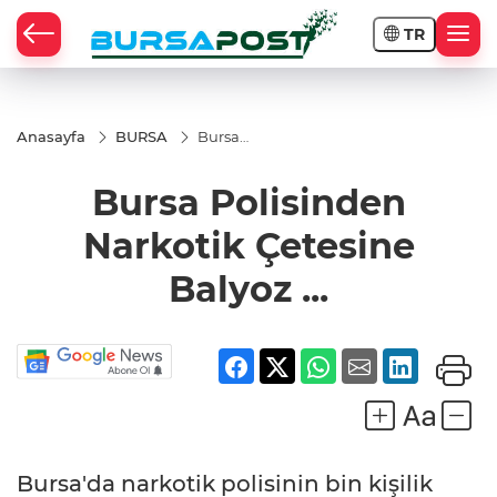
TR
Anasayfa
BURSA
Bursa
Polisinden
Narkotik
Bursa Polisinden
Çetesine
Balyoz ...
Narkotik Çetesine
Balyoz ...
Bursa'da narkotik polisinin bin kişilik