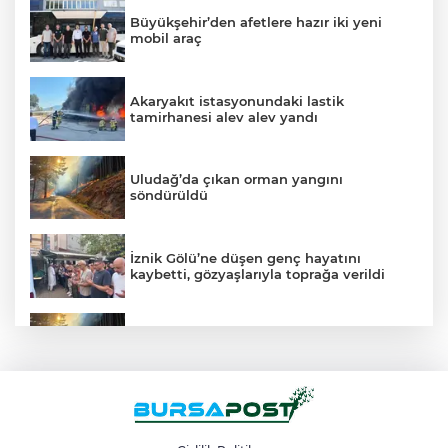
Büyükşehir’den afetlere hazır iki yeni
mobil araç
Akaryakıt istasyonundaki lastik
tamirhanesi alev alev yandı
Uludağ’da çıkan orman yangını
söndürüldü
İznik Gölü’ne düşen genç hayatını
kaybetti, gözyaşlarıyla toprağa verildi
Uludağ’da orman yangını
Bursa sanayisinde yeni dönem:
TEKNOSAB KOBİ OSB ile dev ekosistem
hayata geçiyor