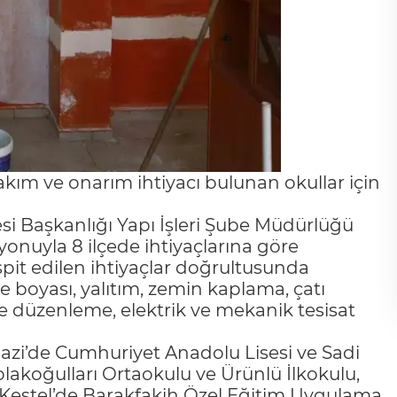
akım ve onarım ihtiyacı bulunan okullar için
esi Başkanlığı Yapı İşleri Şube Müdürlüğü
syonuyla 8 ilçede ihtiyaçlarına göre
spit edilen ihtiyaçlar doğrultusunda
he boyası, yalıtım, zemin kaplama, çatı
evre düzenleme, elektrik ve mekanik tesisat
zi’de Cumhuriyet Anadolu Lisesi ve Sadi
Solakoğulları Ortaokulu ve Ürünlü İlkokulu,
Kestel’de Barakfakih Özel Eğitim Uygulama