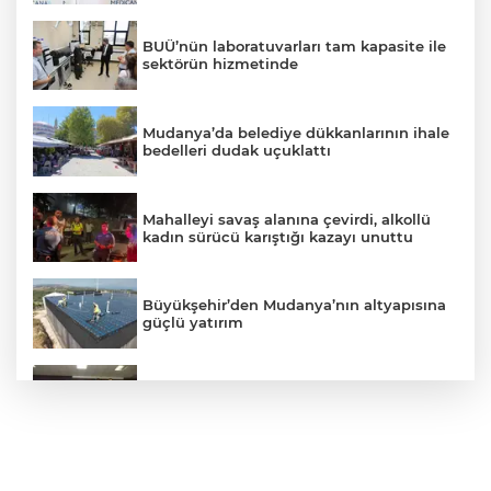
BUÜ’nün laboratuvarları tam kapasite ile
sektörün hizmetinde
Mudanya’da belediye dükkanlarının ihale
bedelleri dudak uçuklattı
Mahalleyi savaş alanına çevirdi, alkollü
kadın sürücü karıştığı kazayı unuttu
Büyükşehir’den Mudanya’nın altyapısına
güçlü yatırım
Satrançta Bursa Büyükşehir farkı
Kamyona çarpan tırın kupası dorseden