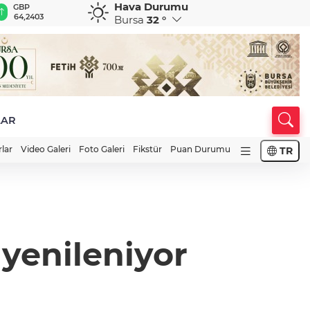
Hava Durumu
GBP
CHF
CAD
RUB
A
64,2403
58,7530
33,9613
0,5835
1
Bursa
32 °
LAR
rlar
Video Galeri
Foto Galeri
Fikstür
Puan Durumu
TR
 yenileniyor