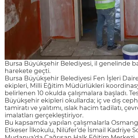
Bursa Büyükşehir Belediyesi, il genelinde b
harekete geçti.
Bursa Büyükşehir Belediyesi Fen İşleri Dair
ekipleri, Milli Eğitim Müdürlükleri koordina
belirlenen 10 okulda çalışmalara başladı. Te
Büyükşehir ekipleri okullarda; iç ve dış cep
tamiratı ve yalıtımı, ıslak hacim tadilatı, ç
imalatları gerçekleştiriyor.
Bu kapsamda yapılan çalışmalarla Osmanga
Etkeser İlkokulu, Nilüfer’de İsmail Kadriye 
Mudanya’da Çağrışan Halk Eğitim Merkezi, 