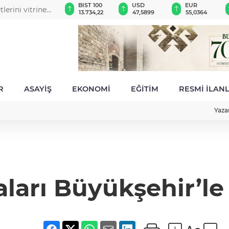
GAU/TRY
BIST 100
USD
EUR
tlerini vitrine
6.490,23
13.734,22
47,5899
55,0364
R
ASAYİŞ
EKONOMİ
EĞİTİM
RESMİ İLAN
Yaza
ları Büyükşehir’le