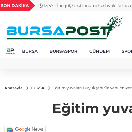
GEL
TND
BGN
VND
SON DAKİKA
15:57 - İnegöl, Gastronomi Festivali ile lezze
1
18,1988
16,2312
28,0626
0,0018
çıkarıyor
BURSA
BURSASPOR
GÜNDEM
SPO
Anasayfa
BURSA
Eğitim yuvaları Büyükşehir’le yenileniyor
Eğitim yuva