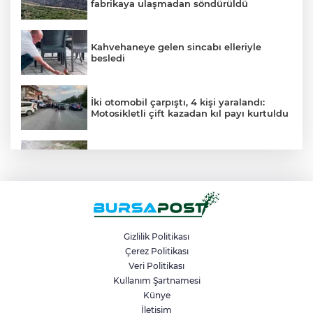
fabrikaya ulaşmadan söndürüldü
Kahvehaneye gelen sincabı elleriyle
besledi
İki otomobil çarpıştı, 4 kişi yaralandı:
Motosikletli çift kazadan kıl payı kurtuldu
Tilki, kedi ve kirpi buluşması kamerada
Büyükşehir Harmancık’ta da yolları
yeniliyor
Gizlilik Politikası
Çerez Politikası
Veri Politikası
Hayat kurtaran manevra
Kullanım Şartnamesi
Künye
İletişim