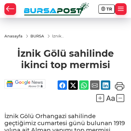
TR
Anasayfa
BURSA
İznik
Gölü
sahilinde
İznik Gölü sahilinde
ikinci top
mermisi
ikinci top mermisi
İznik Gölü Orhangazi sahilinde
geçtiğimiz cumartesi günü bulunan 1919
yılına ait Alman yapımı top mermisi