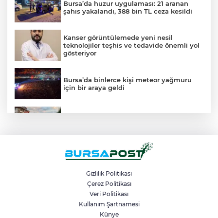
Bursa’da huzur uygulaması: 21 aranan
şahıs yakalandı, 388 bin TL ceza kesildi
Kanser görüntülemede yeni nesil
teknolojiler teşhis ve tedavide önemli yol
gösteriyor
Bursa’da binlerce kişi meteor yağmuru
için bir araya geldi
İki otomobil çarpıştı, 4 kişi yaralandı:
Motosikletli çift kazadan kıl payı kurtuldu
Osmangazi Belediyesi pazarlardan aylık
600 ton atık topluyor
Gizlilik Politikası
Çerez Politikası
Veri Politikası
Kestel’de yollar yenilenip genişletiliyor
Kullanım Şartnamesi
Künye