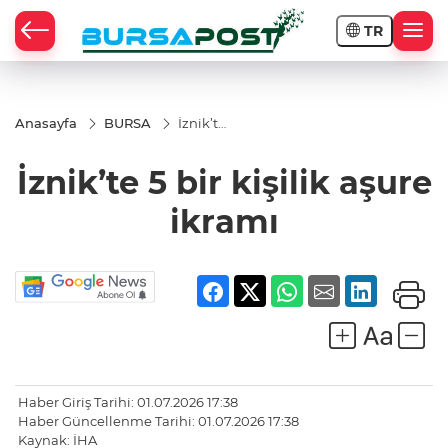
TR
Anasayfa
BURSA
İznik’te
5 bir
kişilik
İznik’te 5 bir kişilik aşure
aşure
ikramı
ikramı
Haber Giriş Tarihi: 01.07.2026 17:38
Haber Güncellenme Tarihi: 01.07.2026 17:38
Kaynak: İHA