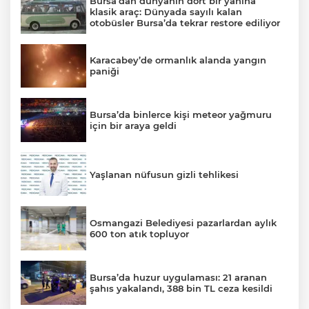
Bursa’dan dünyanın dört bir yanına
klasik araç: Dünyada sayılı kalan
otobüsler Bursa’da tekrar restore ediliyor
Karacabey’de ormanlık alanda yangın
paniği
Bursa’da binlerce kişi meteor yağmuru
için bir araya geldi
Yaşlanan nüfusun gizli tehlikesi
Osmangazi Belediyesi pazarlardan aylık
600 ton atık topluyor
Bursa’da huzur uygulaması: 21 aranan
şahıs yakalandı, 388 bin TL ceza kesildi