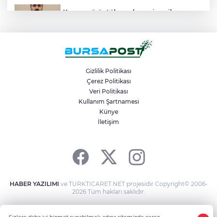
Kanser görüntülemede yeni nesil
teknolojiler teşhis ve tedavide önemli yol
gösteriyor
İki otomobil çarpıştı, 4 kişi yaralandı:
Motosikletli çift kazadan kıl payı kurtuldu
Gizlilik Politikası
Çerez Politikası
Veri Politikası
Karacabey Belediyespor Bursaspor’dan 2
transfer yaptı
Kullanım Şartnamesi
Künye
İletişim
Kestel’de yollar yenilenip genişletiliyor
HABER YAZILIMI
ve TURKTICARET.NET projesidir Copyright© 2006-
2026 Tüm hakları saklıdır.