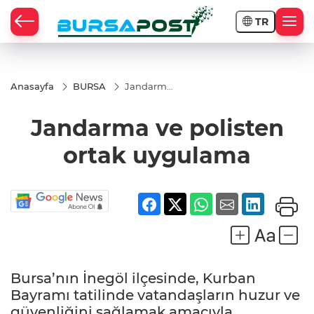
TR
Anasayfa
BURSA
Jandarma
ve
polisten
Jandarma ve polisten
ortak
uygulama
ortak uygulama
Bursa’nın İnegöl ilçesinde, Kurban
Bayramı tatilinde vatandaşların huzur ve
güvenliğini sağlamak amacıyla