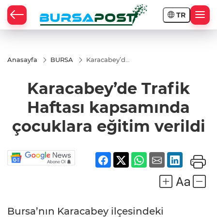
TR
Anasayfa
BURSA
Karacabey’de
Trafik Haftası
kapsamında
Karacabey’de Trafik
çocuklara
eğitim verildi
Haftası kapsamında
çocuklara eğitim verildi
Bursa’nın Karacabey ilçesindeki