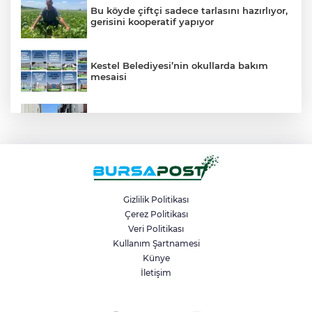
Bu köyde çiftçi sadece tarlasını hazırlıyor,
gerisini kooperatif yapıyor
Kestel Belediyesi’nin okullarda bakım
mesaisi
Yüksek gerilim hattı akımına kapılan
mühendis ağır yaralandı
Büyükorhan’da şenlik coşkusu
Gizlilik Politikası
Çerez Politikası
Veri Politikası
Hatalı sollama yapan hafriyat kamyonu
kamerada
Kullanım Şartnamesi
Künye
İletişim
Yıldırım Belediye Başkanı Oktay Yılmaz,
Çiçek Caddesinde Esnaf Ziyareti...