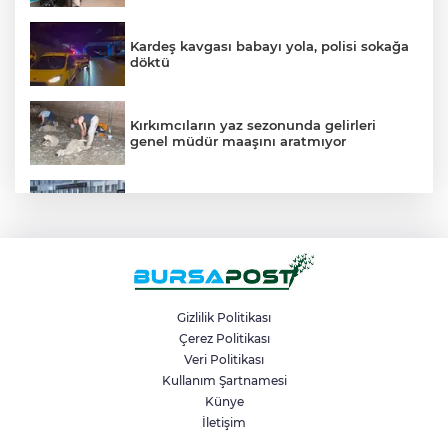
Kardeş kavgası babayı yola, polisi sokağa
döktü
Kırkımcıların yaz sezonunda gelirleri
genel müdür maaşını aratmıyor
Vatandaşlara zorla hesap açtırıp kara
para aklayan şahıslara baskın
Şekibe İnsel Doğal Yaşam Çiftliği atlı
binicilik merkezi oluyor
Gizlilik Politikası
Çerez Politikası
Veri Politikası
Yangına müdahale ederken yüksekten
düşen itfaiye eri tedavi altında
Kullanım Şartnamesi
Künye
İletişim
Barakaya sıçrayan yangın itfaiye