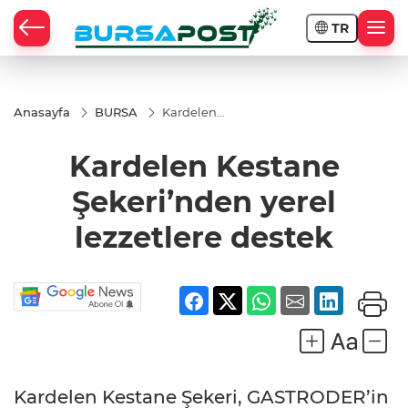
TR
Anasayfa
BURSA
Kardelen
Kestane
Şekeri’nden
Kardelen Kestane
yerel
lezzetlere
destek
Şekeri’nden yerel
lezzetlere destek
Kardelen Kestane Şekeri, GASTRODER’in