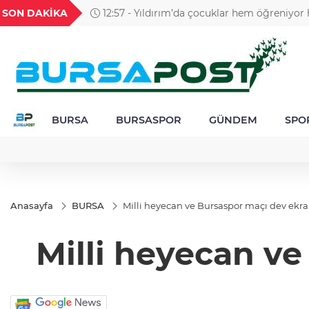
GEL
TND
BGN
VND
SON DAKİKA
12:57 - Yıldırım’da çocuklar hem öğreniyor
25
18,2416
16,2361
27,9743
0,0018
BURSA
BURSASPOR
GÜNDEM
SPO
Anasayfa
BURSA
Milli heyecan ve Bursaspor maçı dev ekra
Milli heyecan v