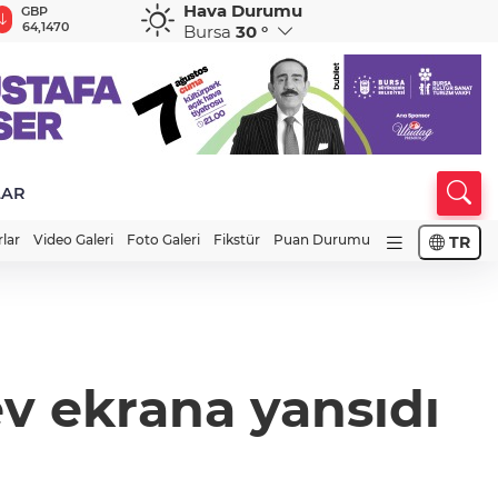
Hava Durumu
GBP
CHF
CAD
RUB
A
64,1470
58,8432
34,0158
0,5795
1
Bursa
30 °
LAR
rlar
Video Galeri
Foto Galeri
Fikstür
Puan Durumu
TR
v ekrana yansıdı