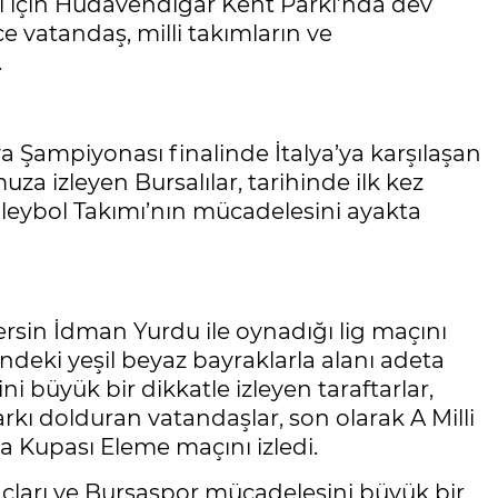
esi için Hüdavendigar Kent Parkı’nda dev
e vatandaş, milli takımların ve
.
a Şampiyonası finalinde İtalya’ya karşılaşan
a izleyen Bursalılar, tarihinde ilk kez
oleybol Takımı’nın mücadelesini ayakta
sin İdman Yurdu ile oynadığı lig maçını
ndeki yeşil beyaz bayraklarla alanı adeta
 büyük bir dikkatle izleyen taraftarlar,
arkı dolduran vatandaşlar, son olarak A Milli
a Kupası Eleme maçını izledi.
çları ve Bursaspor mücadelesini büyük bir