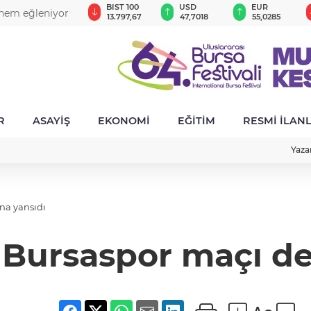
GAU/TRY
BIST 100
USD
EUR
 hem eğleniyor
6.615,90
13.797,67
47,7018
55,0285
R
ASAYİŞ
EKONOMİ
EĞİTİM
RESMİ İLAN
Yaza
na yansıdı
e Bursaspor maçı de