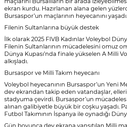
maçlarını Bursalıların bir arada izleyebilm
ekran kurdu. Hazırlanan alana gelen yüzlerc
Bursaspor’un maçlarının heyecanını yaşadı
Filenin Sultanlarına büyük destek
İlk olarak 2025 FIVB Kadınlar Voleybol Düny
Filenin Sultanlarının mücadelesini omuz omuz
Dünya Kupası’nda finale yükselen A Milli V
alkışladı.
Bursaspor ve Milli Takım heyecanı
Voleybol heyecanının Bursaspor’un Yeni Mer
dev ekrandan takip eden vatandaşlar, elleri
stadyuma çevirdi. Bursaspor’un mücadelesini
alınan galibiyetle büyük bir coşku yaşadı. P
Futbol Takımının İspanya ile oynadığı Düny
Gün boyunca dev ekrana yansıtılan Milli ma