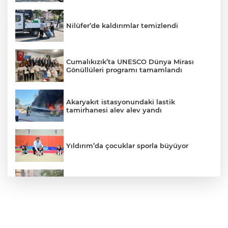
Nilüfer’de kaldırımlar temizlendi
Cumalıkızık’ta UNESCO Dünya Mirası
Gönüllüleri programı tamamlandı
Akaryakıt istasyonundaki lastik
tamirhanesi alev alev yandı
Yıldırım’da çocuklar sporla büyüyor
İznik Gölü’ne düşen genç hayatını
kaybetti, gözyaşlarıyla toprağa verildi
Otomobil domuza çarptı; çarpma anı