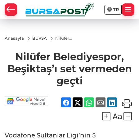
TR
Anasayfa
BURSA
Nilüfer
Belediyespor,
Beşiktaş’ı set
Nilüfer Belediyespor,
vermeden
geçti
Beşiktaş’ı set vermeden
geçti
Vodafone Sultanlar Ligi’nin 5