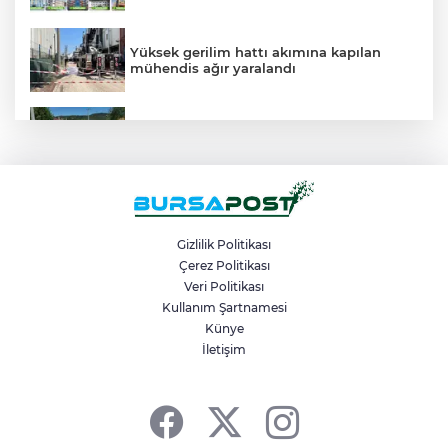
Yüksek gerilim hattı akımına kapılan
mühendis ağır yaralandı
Büyükşehir Keles’te ulaşım kalitesini
artırıyor
Tarihi Mudanya hal meydanı kimlik
değişikliğine hazırlanıyor
Gizlilik Politikası
Çerez Politikası
Veri Politikası
Bursa barajlarının doluluk oranı bir yılda
yüzde 24,9’dan yüzde 81’e yükseldi
Kullanım Şartnamesi
Künye
İletişim
Büyükorhan’da şenlik coşkusu