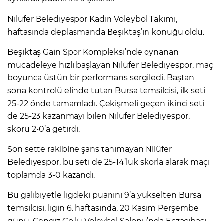
Nilüfer Belediyespor Kadın Voleybol Takımı,
haftasında deplasmanda Beşiktaş’ın konuğu oldu.
Beşiktaş Gain Spor Kompleksi’nde oynanan
mücadeleye hızlı başlayan Nilüfer Belediyespor, maç
boyunca üstün bir performans sergiledi. Baştan
sona kontrolü elinde tutan Bursa temsilcisi, ilk seti
25-22 önde tamamladı. Çekişmeli geçen ikinci seti
de 25-23 kazanmayı bilen Nilüfer Belediyespor,
skoru 2-0’a getirdi.
Son sette rakibine şans tanımayan Nilüfer
Belediyespor, bu seti de 25-14’lük skorla alarak maçı
toplamda 3-0 kazandı.
Bu galibiyetle ligdeki puanını 9’a yükselten Bursa
temsilcisi, ligin 6. haftasında, 20 Kasım Perşembe
günü, Cengiz Göllü Voleybol Salonu’nda Eczacıbaşı