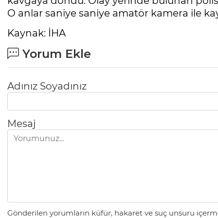
kavgaya döndü. Olay yerinde bulunan polis ek
O anlar saniye saniye amatör kamera ile kay
Kaynak: İHA
Yorum Ekle
Adınız Soyadınız
Mesaj
Gönderilen yorumların küfür, hakaret ve suç unsuru içerme