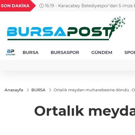
GEL
TND
BGN
VND
SON DAKİKA
16:19 - Karacabey Belediyespor’dan 5 imza 
54
18,2417
16,2418
27,9743
0,0018
BURSA
BURSASPOR
GÜNDEM
SPO
Anasayfa
BURSA
Ortalık meydan muharebesine döndü.. O
Ortalık meyd