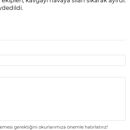
ipleri, kavgayı havaya silah sıkarak ayırdı.
dedildi.
mesi gerektiğini okurlarımıza önemle hatırlatırız!