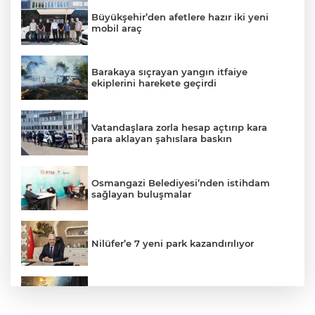
Büyükşehir’den afetlere hazır iki yeni
mobil araç
Barakaya sıçrayan yangın itfaiye
ekiplerini harekete geçirdi
Vatandaşlara zorla hesap açtırıp kara
para aklayan şahıslara baskın
Osmangazi Belediyesi’nden istihdam
sağlayan buluşmalar
Nilüfer’e 7 yeni park kazandırılıyor
Uludağ’da çıkan orman yangını
söndürüldü