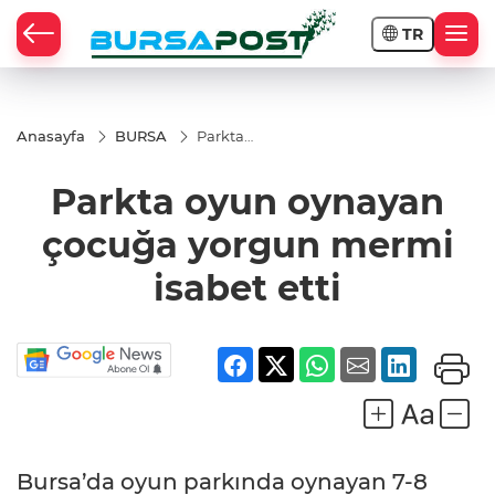
TR
Anasayfa
BURSA
Parkta
oyun
oynayan
Parkta oyun oynayan
çocuğa
yorgun
mermi
çocuğa yorgun mermi
isabet
etti
isabet etti
Bursa’da oyun parkında oynayan 7-8