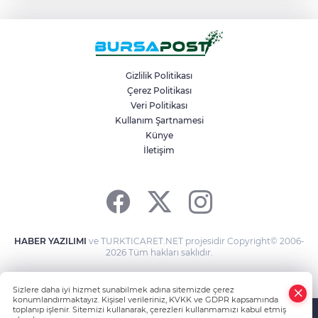
Satrançta Bursa Büyükşehir farkı
Kamyona çarpan tırın kupası dorseden
ayrıldı: 1 ağır yaralı
Gizlilik Politikası
Çerez Politikası
Veri Politikası
Büyükşehir’den Panayır’da altyapı ve
ulaşım atağı
Kullanım Şartnamesi
Künye
İletişim
Başkan Erol, Kestel’in kalbi Aile
Parkı’ndaki çalışmaları inceledi
HABER YAZILIMI
ve TURKTICARET.NET projesidir Copyright© 2006-
2026 Tüm hakları saklıdır.
Sizlere daha iyi hizmet sunabilmek adına sitemizde çerez
konumlandırmaktayız. Kişisel verileriniz, KVKK ve GDPR kapsamında
toplanıp işlenir. Sitemizi kullanarak, çerezleri kullanmamızı kabul etmiş