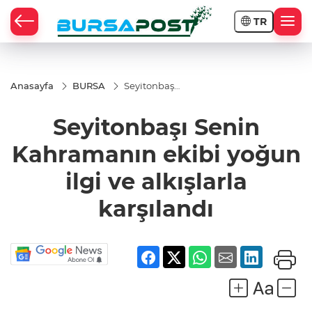
TR
Anasayfa
BURSA
Seyitonbaşı
Senin
Kahramanın
Seyitonbaşı Senin
ekibi yoğun
ilgi ve
alkışlarla
Kahramanın ekibi yoğun
karşılandı
ilgi ve alkışlarla
karşılandı