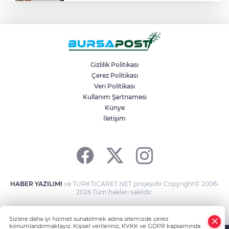
İki otomobil çarpıştı, 4 kişi yaralandı:
Motosikletli çift kazadan kıl payı kurtuldu
Karacabey Belediyespor Bursaspor’dan 2
transfer yaptı
Gizlilik Politikası
Çerez Politikası
Kanser görüntülemede yeni nesil
Veri Politikası
teknolojiler teşhis ve tedavide önemli yol
Kullanım Şartnamesi
gösteriyor
Künye
İletişim
Osmangazi Belediyesi pazarlardan aylık
600 ton atık topluyor
HABER YAZILIMI
ve TURKTICARET.NET projesidir Copyright© 2006-
2026 Tüm hakları saklıdır.
Sizlere daha iyi hizmet sunabilmek adına sitemizde çerez
konumlandırmaktayız. Kişisel verileriniz, KVKK ve GDPR kapsamında