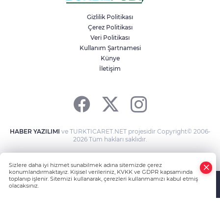
kadın sürücü karıştığı kazayı unuttu
Gizlilik Politikası
Çerez Politikası
Veri Politikası
Bir adımla hayata tutundu, motosikletli
duvara çarparak can verdi
Kullanım Şartnamesi
Künye
İletişim
Osmangazi Belediyesi kaldırım
işgallerine fırsat vermiyor
HABER YAZILIMI
ve TURKTICARET.NET projesidir Copyright© 2006-
2026 Tüm hakları saklıdır.
Sizlere daha iyi hizmet sunabilmek adına sitemizde çerez
konumlandırmaktayız. Kişisel verileriniz, KVKK ve GDPR kapsamında
toplanıp işlenir. Sitemizi kullanarak, çerezleri kullanmamızı kabul etmiş
olacaksınız.
Anasayfa
Haber Ara
Yazarlar