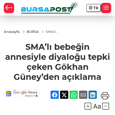
TR
Anasayfa
BURSA
SMA’lı
bebeğin
annesiyle
SMA’lı bebeğin
diyaloğu
tepki
çeken
annesiyle diyaloğu tepki
Gökhan
Güney’den
çeken Gökhan
açıklama
Güney’den açıklama