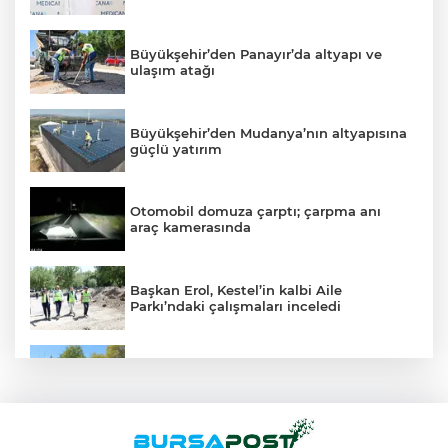
Büyükşehir’den Panayır’da altyapı ve
ulaşım atağı
Büyükşehir’den Mudanya’nın altyapısına
güçlü yatırım
Otomobil domuza çarptı; çarpma anı
araç kamerasında
Başkan Erol, Kestel’in kalbi Aile
Parkı’ndaki çalışmaları inceledi
Mudanya’da belediye dükkanlarının ihale
bedelleri dudak uçuklattı
Mahalleyi savaş alanına çevirdi, alkollü