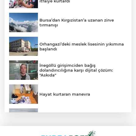
itfaiye kurtardı
Bursa’dan Kırgızistan’a uzanan zirve
tırmanışı
Orhangazi’deki meslek lisesinin yıkımına
başlandı
İnegöllü girişimciden bağış
dolandırıcılığına karşı dijital çözüm:
"Askıda"
Hayat kurtaran manevra
Bursa’da tarlalık alanı ateşe veren
şüpheli yakalandı