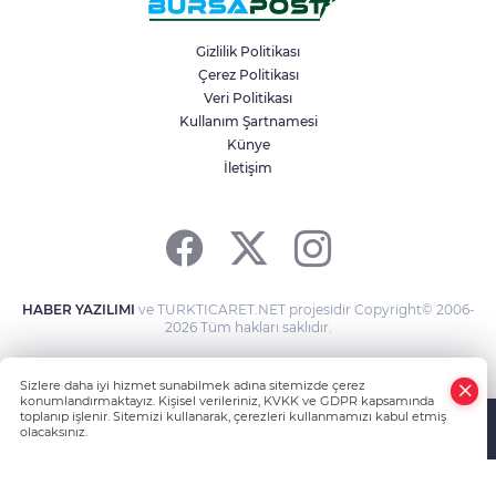
Çalıntı araçla 10 kilometre kaçtı, 380 bin
TL ceza yedi
Gizlilik Politikası
Çerez Politikası
Veri Politikası
Bursa’da 530 yıllık sünnet geleneği
yaşatıldı
Kullanım Şartnamesi
Künye
İletişim
Bursa’da zihinsel engelli adamdan haber
alınamıyor
HABER YAZILIMI
ve TURKTICARET.NET projesidir Copyright© 2006-
2026 Tüm hakları saklıdır.
Sizlere daha iyi hizmet sunabilmek adına sitemizde çerez
konumlandırmaktayız. Kişisel verileriniz, KVKK ve GDPR kapsamında
toplanıp işlenir. Sitemizi kullanarak, çerezleri kullanmamızı kabul etmiş
olacaksınız.
Anasayfa
Haber Ara
Yazarlar