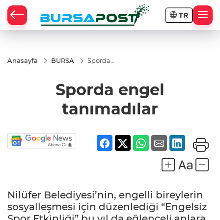
TR
Anasayfa
BURSA
Sporda
engel
tanımadılar
Sporda engel
tanımadılar
Nilüfer Belediyesi’nin, engelli bireylerin
sosyalleşmesi için düzenlediği “Engelsiz
Spor Etkinliği” bu yıl da eğlenceli anlara