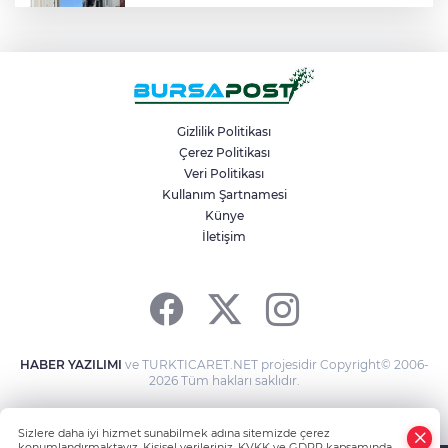
Yüksek gerilim hattı akımına kapılan
mühendis ağır yaralandı
Büyükorhan’da şenlik coşkusu
Gizlilik Politikası
Çerez Politikası
Veri Politikası
Hatalı sollama yapan hafriyat kamyonu
kamerada
Kullanım Şartnamesi
Künye
İletişim
Yıldırım Belediye Başkanı Oktay Yılmaz,
Çiçek Caddesinde Esnaf Ziyareti...
HABER YAZILIMI
ve TURKTICARET.NET projesidir Copyright© 2006-
2026 Tüm hakları saklıdır.
Sizlere daha iyi hizmet sunabilmek adına sitemizde çerez
konumlandırmaktayız. Kişisel verileriniz, KVKK ve GDPR kapsamında