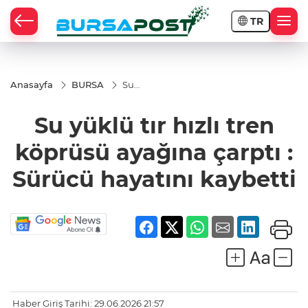
TR
Anasayfa
BURSA
Su
yüklü tır
hızlı
Su yüklü tır hızlı tren
tren
köprüsü
ayağına
köprüsü ayağına çarptı :
çarptı :
Sürücü
Sürücü hayatını kaybetti
hayatını
kaybetti
Haber Giriş Tarihi: 29.06.2026 21:57