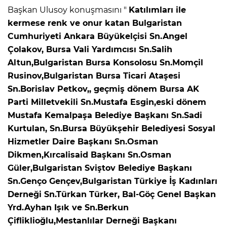
Başkan Ulusoy konuşmasını "
Katılımları ile
kermese renk ve onur katan Bulgaristan
Cumhuriyeti Ankara Büyükelçisi Sn.Angel
Çolakov, Bursa Vali Yardımcısı Sn.Salih
Altun,Bulgaristan Bursa Konsolosu Sn.Momçil
Rusinov,Bulgaristan Bursa Ticari Ataşesi
Sn.Borislav Petkov,, geçmiş dönem Bursa AK
Parti Milletvekili Sn.Mustafa Esgin,eski dönem
Mustafa Kemalpaşa Belediye Başkanı Sn.Sadi
Kurtulan, Sn.Bursa Büyükşehir Belediyesi Sosyal
Hizmetler Daire Başkanı Sn.Osman
Dikmen,Kırcalisaid Başkanı Sn.Osman
Güler,Bulgaristan Sviştov Belediye Başkanı
Sn.Genço Gençev,Bulgaristan Türkiye İş Kadınları
Derneği Sn.Türkan Türker, Bal-Göç Genel Başkan
Yrd.Ayhan Işık ve Sn.Berkun
Çifliklioğlu,Mestanlılar Derneği Başkanı