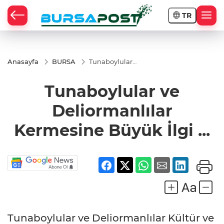
TR
Anasayfa
BURSA
Tunaboylular
ve
Deliormanlılar
Tunaboylular ve
Kermesine
Büyük İlgi ...
Deliormanlılar
Kermesine Büyük İlgi ...
Tunaboylular ve Deliormanlılar Kültür ve