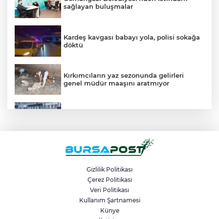
sağlayan buluşmalar
Kardeş kavgası babayı yola, polisi sokağa
döktü
Kırkımcıların yaz sezonunda gelirleri
genel müdür maaşını aratmıyor
Vatandaşlara zorla hesap açtırıp kara
para aklayan şahıslara baskın
Şekibe İnsel Doğal Yaşam Çiftliği atlı
binicilik merkezi oluyor
Gizlilik Politikası
Çerez Politikası
Veri Politikası
Yangına müdahale ederken yüksekten
düşen itfaiye eri tedavi altında
Kullanım Şartnamesi
Künye