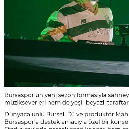
Bursaspor’un yeni sezon formasıyla sahn
müzikseverleri hem de yeşil-beyazlı taraftarla
Dünyaca ünlü Bursalı DJ ve prodüktör Ma
Bursaspor’a destek amacıyla özel bir konser