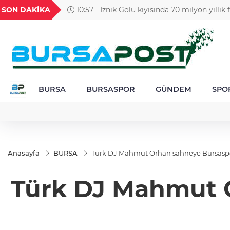
GEL
TND
BGN
VND
SON DAKİKA
10:57 - İznik Gölü kıyısında 70 milyon yıllık
49
18,2677
16,3788
27,9743
0,0018
BURSA
BURSASPOR
GÜNDEM
SPO
Anasayfa
BURSA
Türk DJ Mahmut Orhan sahneye Bursaspor
Türk DJ Mahmut O