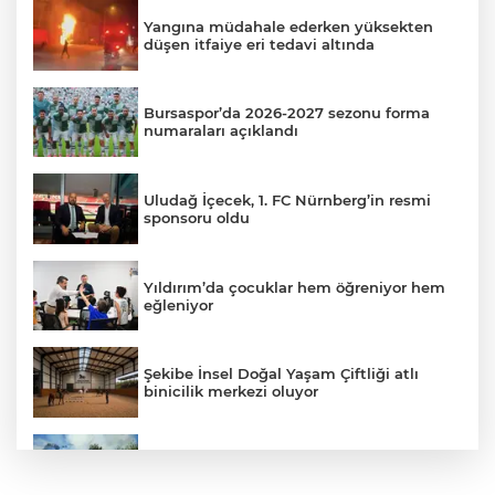
Yangına müdahale ederken yüksekten
düşen itfaiye eri tedavi altında
Bursaspor’da 2026-2027 sezonu forma
numaraları açıklandı
Uludağ İçecek, 1. FC Nürnberg’in resmi
sponsoru oldu
Yıldırım’da çocuklar hem öğreniyor hem
eğleniyor
Şekibe İnsel Doğal Yaşam Çiftliği atlı
binicilik merkezi oluyor
Barakaya sıçrayan yangın itfaiye
ekiplerini harekete geçirdi