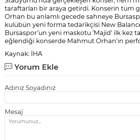
Stadyumu’nda gerçekleşen konser, hem müz
taraftarları bir araya getirdi. Konserin tüm 
Orhan bu anlamlı gecede sahneye Bursaspor’
kulübün yeni forma tedarikçisi New Balance’ı
Bursaspor’un yeni maskotu ’Majid’ ilk kez ta
eğlendiği konserde Mahmut Orhan’ın perfor
Kaynak: İHA
Yorum Ekle
Adınız Soyadınız
Mesaj