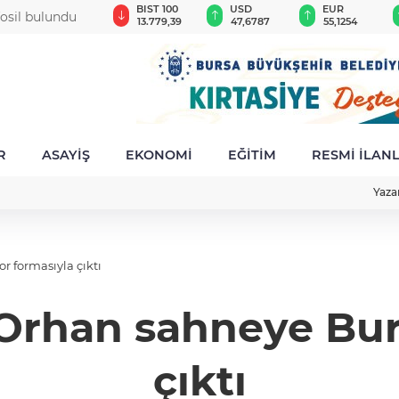
GAU/TRY
BIST 100
USD
EUR
 fosil bulundu
6.660,55
13.779,39
47,6787
55,1254
R
ASAYİŞ
EKONOMİ
EĞİTİM
RESMİ İLAN
Yaza
 formasıyla çıktı
rhan sahneye Bur
çıktı