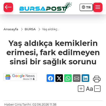
TR
Anasayfa
BURSA
Yaş aldıkça
kemiklerin
erimesi,
Yaş aldıkça kemiklerin
fark
edilmeyen
sinsi bir
erimesi, fark edilmeyen
sağlık
sorunu
sinsi bir sağlık sorunu
Haber Giriş Tarihi: 02.06.2026 11:38