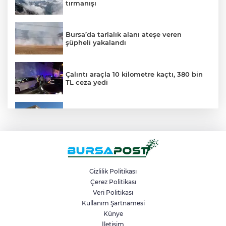
tırmanışı
Bursa’da tarlalık alanı ateşe veren
şüpheli yakalandı
Çalıntı araçla 10 kilometre kaçtı, 380 bin
TL ceza yedi
Orhangazi’deki meslek lisesinin yıkımına
başlandı
Bursa’da 530 yıllık sünnet geleneği
yaşatıldı
Gizlilik Politikası
Çerez Politikası
Veri Politikası
Bursa’da zihinsel engelli adamdan haber
alınamıyor
Kullanım Şartnamesi
Künye
İletişim