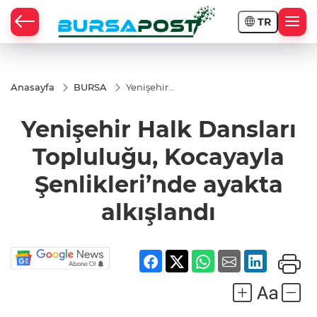
TR
Anasayfa
BURSA
Yenişehir
Halk Dansları
Topluluğu,
Yenişehir Halk Dansları
Kocayayla
Şenlikleri’nde
ayakta
Topluluğu, Kocayayla
alkışlandı
Şenlikleri’nde ayakta
alkışlandı