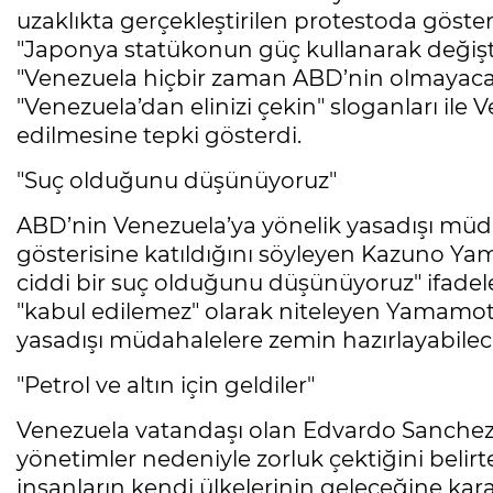
uzaklıkta gerçekleştirilen protestoda gösteri
"Japonya statükonun güç kullanarak değişt
"Venezuela hiçbir zaman ABD’nin olmayacak" y
"Venezuela’dan elinizi çekin" sloganları ile 
edilmesine tepki gösterdi.
"Suç olduğunu düşünüyoruz"
ABD’nin Venezuela’ya yönelik yasadışı müd
gösterisine katıldığını söyleyen Kazuno Ya
ciddi bir suç olduğunu düşünüyoruz" ifadel
"kabul edilemez" olarak niteleyen Yamamoto
yasadışı müdahalelere zemin hazırlayabilece
"Petrol ve altın için geldiler"
Venezuela vatandaşı olan Edvardo Sanchez i
yönetimler nedeniyle zorluk çektiğini beli
insanların kendi ülkelerinin geleceğine kara