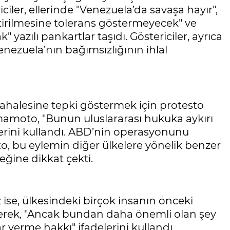
ciler, ellerinde "Venezuela’da savaşa hayır",
irilmesine tolerans göstermeyecek" ve
azılı pankartlar taşıdı. Göstericiler, ayrıca
Venezuela’nın bağımsızlığının ihlal
ahalesine tepki göstermek için protesto
mamoto, "Bunun uluslararası hukuka aykırı
erini kullandı. ABD’nin operasyonunu
, bu eylemin diğer ülkelere yönelik benzer
ğine dikkat çekti.
se, ülkesindeki birçok insanın önceki
rterek, "Ancak bundan daha önemli olan şey
r verme hakkı" ifadelerini kullandı.