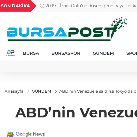
GEL
TND
BGN
VND
SON DAKİKA
20:19 - İznik Gölü’ne düşen genç hayatını ka
28
18,2096
16,2408
28,0626
0,0018
gözyaşlarıyla toprağa verildi
BURSA
BURSASPOR
GÜNDEM
SPO
Anasayfa
GÜNDEM
ABD’nin Venezuela saldırısı Tokyo’da pr
ABD’nin Venezuel