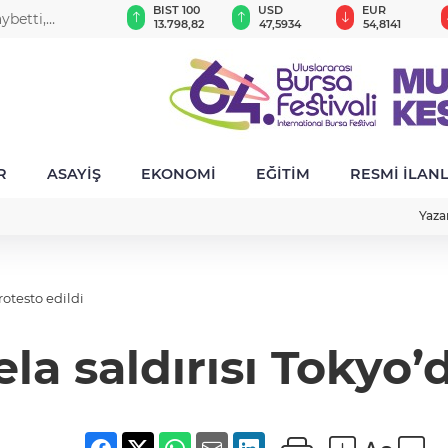
GAU/TRY
BIST 100
USD
EUR
ybetti,
6.492,91
13.798,82
47,5934
54,8141
R
ASAYİŞ
EKONOMİ
EĞİTİM
RESMİ İLAN
Yaza
otesto edildi
a saldırısı Tokyo’d