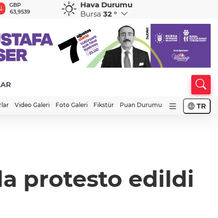
Hava Durumu
GBP
CHF
CAD
RUB
A
63,9539
58,5984
33,9769
0,5752
1
Bursa
32 °
LAR
rlar
Video Galeri
Foto Galeri
Fikstür
Puan Durumu
TR
a protesto edildi