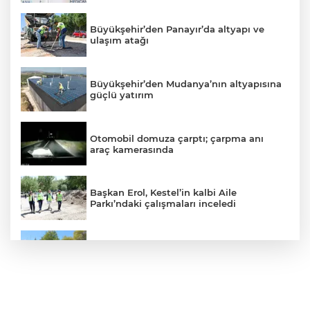
Büyükşehir’den Panayır’da altyapı ve
ulaşım atağı
Büyükşehir’den Mudanya’nın altyapısına
güçlü yatırım
Otomobil domuza çarptı; çarpma anı
araç kamerasında
Başkan Erol, Kestel’in kalbi Aile
Parkı’ndaki çalışmaları inceledi
Mudanya’da belediye dükkanlarının ihale
bedelleri dudak uçuklattı
Mahalleyi savaş alanına çevirdi, alkollü