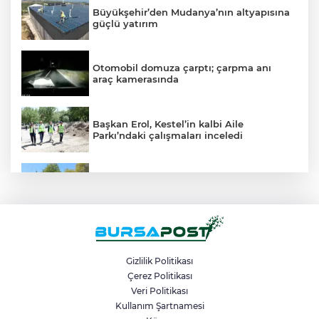
Büyükşehir’den Mudanya’nın altyapısına
güçlü yatırım
Otomobil domuza çarptı; çarpma anı
araç kamerasında
Başkan Erol, Kestel’in kalbi Aile
Parkı’ndaki çalışmaları inceledi
Mudanya’da belediye dükkanlarının ihale
bedelleri dudak uçuklattı
Mahalleyi savaş alanına çevirdi, alkollü
kadın sürücü karıştığı kazayı unuttu
Gizlilik Politikası
Çerez Politikası
Veri Politikası
Bir adımla hayata tutundu, motosikletli
duvara çarparak can verdi
Kullanım Şartnamesi