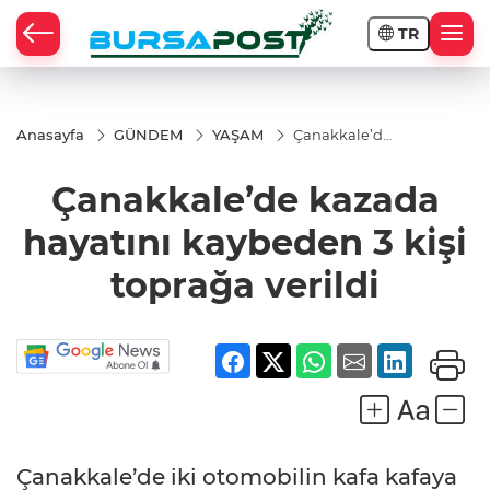
TR
Anasayfa
GÜNDEM
YAŞAM
Çanakkale’de
kazada
hayatını
Çanakkale’de kazada
kaybeden 3
kişi toprağa
verildi
hayatını kaybeden 3 kişi
toprağa verildi
Çanakkale’de iki otomobilin kafa kafaya