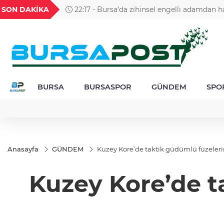
GEL
TND
BGN
VND
SON DAKİKA
22:17 - Bursa’da zihinsel engelli adamdan h
1
18,2718
16,3825
27,9743
0,0018
alınamıyor
BURSA
BURSASPOR
GÜNDEM
SPO
Anasayfa
GÜNDEM
Kuzey Kore’de taktik güdümlü füzelerin 
Kuzey Kore’de t