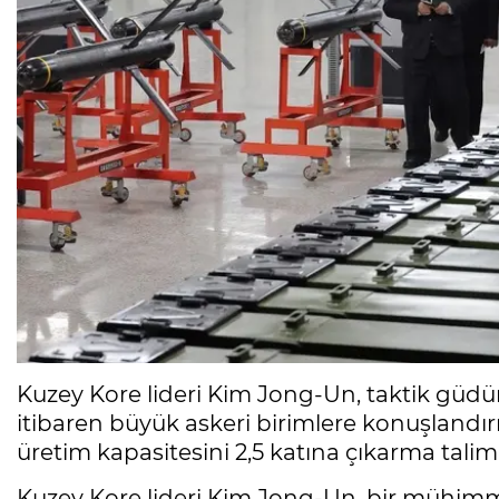
Kuzey Kore lideri Kim Jong-Un, taktik güdüml
itibaren büyük askeri birimlere konuşlandırıl
üretim kapasitesini 2,5 katına çıkarma talima
Kuzey Kore lideri Kim Jong-Un, bir mühimma