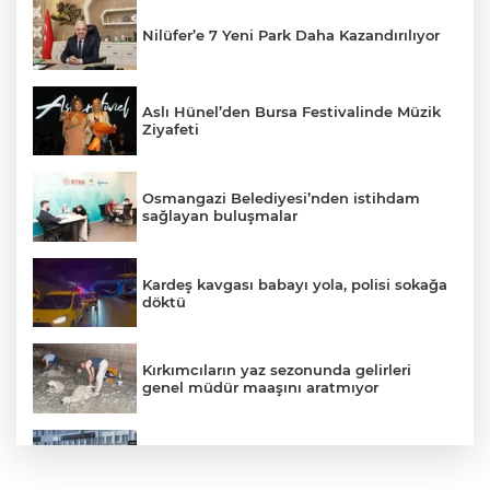
Nilüfer’e 7 Yeni Park Daha Kazandırılıyor
Aslı Hünel’den Bursa Festivalinde Müzik
Ziyafeti
Osmangazi Belediyesi’nden istihdam
sağlayan buluşmalar
Kardeş kavgası babayı yola, polisi sokağa
döktü
Kırkımcıların yaz sezonunda gelirleri
genel müdür maaşını aratmıyor
Vatandaşlara zorla hesap açtırıp kara
para aklayan şahıslara baskın