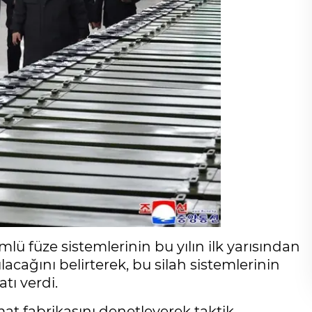
ü füze sistemlerinin bu yılın ilk yarısından
acağını belirterek, bu silah sistemlerinin
tı verdi.
t fabrikasını denetleyerek taktik