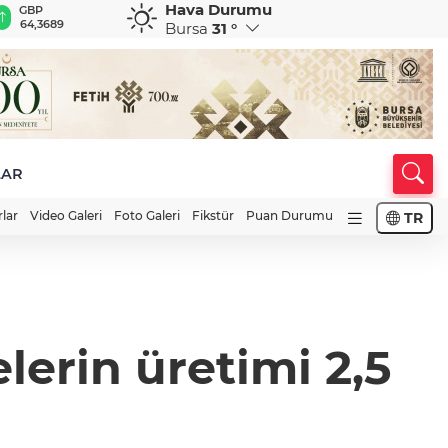
Hava Durumu
GBP
CHF
CAD
RUB
A
64,3689
59,0142
34,1909
0,5822
1
Bursa
31 °
LAR
rlar
Video Galeri
Foto Galeri
Fikstür
Puan Durumu
TR
erin üretimi 2,5