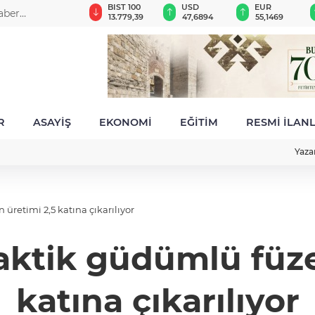
GAU/TRY
BIST 100
USD
EUR
aber
6.655,23
13.779,39
47,6894
55,1469
R
ASAYİŞ
EKONOMİ
EĞİTİM
RESMİ İLAN
Yaza
üretimi 2,5 katına çıkarılıyor
aktik güdümlü füzel
katına çıkarılıyor