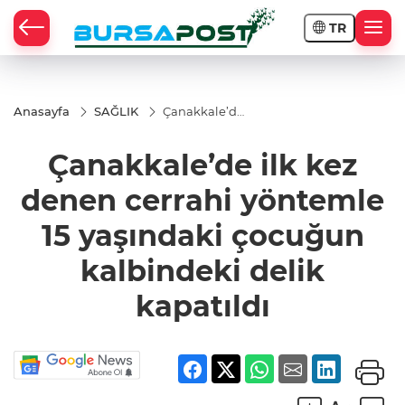
TR
Anasayfa
SAĞLIK
Çanakkale’de
ilk kez denen
cerrahi
Çanakkale’de ilk kez
yöntemle 15
yaşındaki
çocuğun
denen cerrahi yöntemle
kalbindeki
delik
15 yaşındaki çocuğun
kapatıldı
kalbindeki delik
kapatıldı