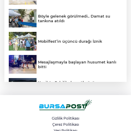
Böyle gelenek görülmedi.. Damat su
tankına atıldı
Mobilfest’in üçüncü durağı İznik
Mesajlaşmayla başlayan husumet kanlı
bitti
Yeniköy Sahili’nden gökyüzüne çevre
mesajı: 25 bini aşkın kişi Perseid Meteor
Yağmuru’nu izledi
Sosyal medya fenomenleri için 9 günde
büyük hazırlık
Gizlilik Politikası
Çerez Politikası
Veri Politikası
Bursa’da 700 yıllık fetih ruhu marşlarla