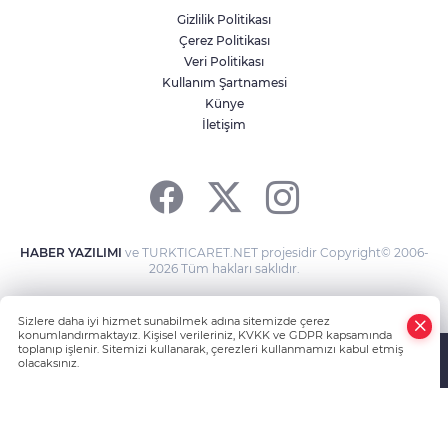
Gizlilik Politikası
Çerez Politikası
Veri Politikası
Bursaspor’da 2026-2027 sezonu forma
numaraları açıklandı
Kullanım Şartnamesi
Künye
İletişim
Kırkımcıların yaz sezonunda gelirleri
genel müdür maaşını aratmıyor
HABER YAZILIMI
ve TURKTICARET.NET projesidir Copyright© 2006-
2026 Tüm hakları saklıdır.
Sizlere daha iyi hizmet sunabilmek adına sitemizde çerez
konumlandırmaktayız. Kişisel verileriniz, KVKK ve GDPR kapsamında
toplanıp işlenir. Sitemizi kullanarak, çerezleri kullanmamızı kabul etmiş
olacaksınız.
Anasayfa
Haber Ara
Yazarlar