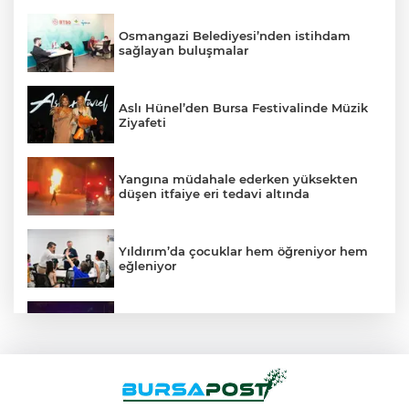
Osmangazi Belediyesi’nden istihdam
sağlayan buluşmalar
Aslı Hünel’den Bursa Festivalinde Müzik
Ziyafeti
Yangına müdahale ederken yüksekten
düşen itfaiye eri tedavi altında
Yıldırım’da çocuklar hem öğreniyor hem
eğleniyor
Kardeş kavgası babayı yola, polisi sokağa
döktü
Barakaya sıçrayan yangın itfaiye
ekiplerini harekete geçirdi