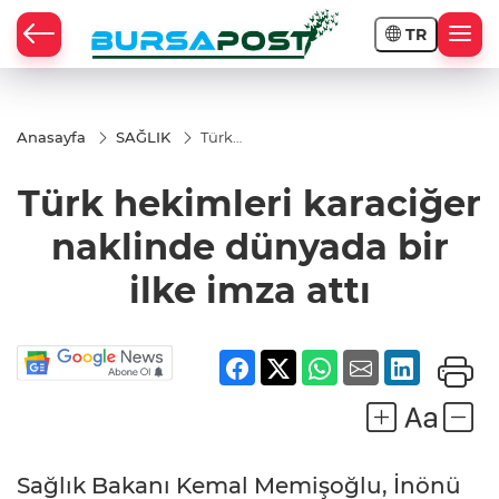
TR
Anasayfa
SAĞLIK
Türk
hekimleri
karaciğer
Türk hekimleri karaciğer
naklinde
dünyada
bir ilke
naklinde dünyada bir
imza attı
ilke imza attı
Sağlık Bakanı Kemal Memişoğlu, İnönü