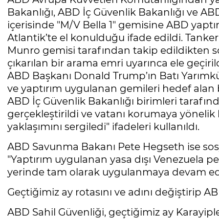
Bakanlığı, ABD İç Güvenlik Bakanlığı ve A
içerisinde "M/V Bella 1" gemisine ABD yaptırı
Atlantik’te el konulduğu ifade edildi. Tanke
Munro gemisi tarafından takip edildikten
çıkarılan bir arama emri uyarınca ele geçiril
ABD Başkanı Donald Trump’ın Batı Yarımküre
ve yaptırım uygulanan gemileri hedef alan b
ABD İç Güvenlik Bakanlığı birimleri tarafı
gerçekleştirildi ve vatanı korumaya yöneli
yaklaşımını sergiledi" ifadeleri kullanıldı.
ABD Savunma Bakanı Pete Hegseth ise sos
"Yaptırım uygulanan yasa dışı Venezuela pe
yerinde tam olarak uygulanmaya devam ediyo
Geçtiğimiz ay rotasını ve adını değiştiri
ABD Sahil Güvenliği, geçtiğimiz ay Karayipl