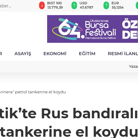
GAU/TRY
BIST 100
USD
EUR
aber
6.660,55
13.779,39
47,6787
55,1254
R
ASAYİŞ
EKONOMİ
EĞİTİM
RESMİ İLAN
Yaza
rinera" petrol tankerine el koydu
ik’te Rus bandıralı
tankerine el koyd