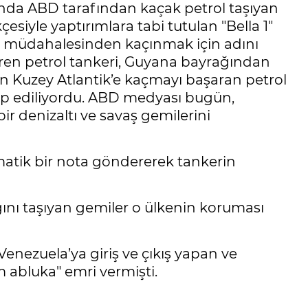
lında ABD tarafından kaçak petrol taşıyan
ekçesiyle yaptırımlara tabi tutulan "Bella 1"
BD müdahalesinden kaçınmak için adını
viren petrol tankeri, Guyana bayrağından
n Kuzey Atlantik’e kaçmayı başaran petrol
kip ediliyordu. ABD medyası bugün,
ir denizaltı ve savaş gemilerini
matik bir nota göndererek tankerin
ğını taşıyan gemiler o ülkenin koruması
nezuela’ya giriş ve çıkış yapan ve
 abluka" emri vermişti.