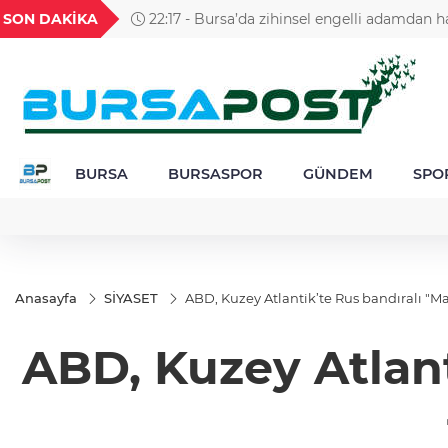
GEL
TND
BGN
VND
SON DAKİKA
22:17 - Bursa’da zihinsel engelli adamdan h
49
18,2677
16,3788
27,9743
0,0018
alınamıyor
BURSA
BURSASPOR
GÜNDEM
SPO
Anasayfa
SİYASET
ABD, Kuzey Atlantik’te Rus bandıralı "Ma
ABD, Kuzey Atlant