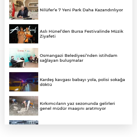
Nilüfer’e 7 Yeni Park Daha Kazandırılıyor
Aslı Hünel’den Bursa Festivalinde Müzik
Ziyafeti
Osmangazi Belediyesi’nden istihdam
sağlayan buluşmalar
Kardeş kavgası babayı yola, polisi sokağa
döktü
Kırkımcıların yaz sezonunda gelirleri
genel müdür maaşını aratmıyor
Vatandaşlara zorla hesap açtırıp kara
para aklayan şahıslara baskın