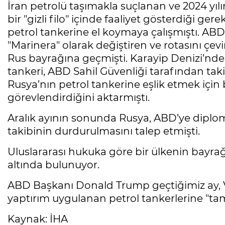
İran petrolü taşımakla suçlanan ve 2024 yı
bir "gizli filo" içinde faaliyet gösterdiği ger
petrol tankerine el koymaya çalışmıştı. A
"Marinera" olarak değiştiren ve rotasını çe
Rus bayrağına geçmişti. Karayip Denizi’nde
tankeri, ABD Sahil Güvenliği tarafından ta
Rusya’nın petrol tankerine eşlik etmek için b
görevlendirdiğini aktarmıştı.
Aralık ayının sonunda Rusya, ABD’ye diplo
takibinin durdurulmasını talep etmişti.
Uluslararası hukuka göre bir ülkenin bayra
altında bulunuyor.
ABD Başkanı Donald Trump geçtiğimiz ay, Ve
yaptırım uygulanan petrol tankerlerine "tam
Kaynak: İHA