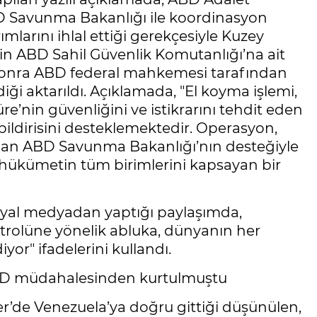
BD Savunma Bakanlığı ile koordinasyon
mlarını ihlal ettiği gerekçesiyle Kuzey
rin ABD Sahil Güvenlik Komutanlığı’na ait
 sonra ABD federal mahkemesi tarafından
diği aktarıldı. Açıklamada, "El koyma işlemi,
’nin güvenliğini ve istikrarını tehdit eden
ildirisini desteklemektedir. Operasyon,
ndan ABD Savunma Bakanlığı’nın desteğiyle
k hükümetin tüm birimlerini kapsayan bir
yal medyadan yaptığı paylaşımda,
trolüne yönelik abluka, dünyanın her
r" ifadelerini kullandı.
p ABD müdahalesinden kurtulmuştu
er’de Venezuela’ya doğru gittiği düşünülen,