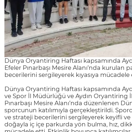
Dünya Oryantiring Haftası kapsamında Aydı
Efeler Pınarbaşı Mesire Alanı’nda kurulan p
becerilerini sergileyerek kıyasıya mücadele e
Dünya Oryantiring Haftası kapsamında Aydın
ve Spor İl Müdürlüğü ve Aydın Oryantiring İl 
Pınarbaşı Mesire Alanı’nda düzenlenen Düny
sporcunun katılımıyla gerçekleştirildi. Spor
ve strateji becerilerini sergileyerek keyifli 
doğayla iç içe parkurda yön bulma, hız, dikka
mücadele etti. Etkinlik boyunca katılımcıl