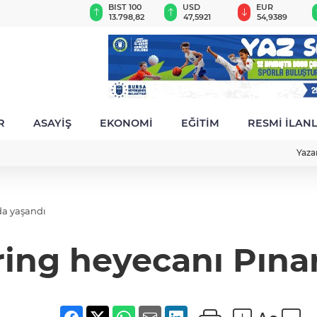
GAU/TRY
BIST 100
USD
EUR
6.489,05
13.798,82
47,5921
54,9389
R
ASAYİŞ
EKONOMİ
EĞİTİM
RESMİ İLAN
Yaza
da yaşandı
ring heyecanı Pına