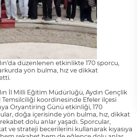
n’da düzenlenen etkinlikte 170 sporcu,
arkurda yön bulma, hız ve dikkat
tti.
 İl Milli Eğitim Müdürlüğü, Aydın Gençlik
Temsilciliği koordinesinde Efeler ilçesi
a Oryantiring Günü etkinliği, 170
cular, doğa içerisinde yön bulma, hız, dikkat
ve rekabet dolu anlar yaşadı. Sporcular,
t ve strateji becerilerini kullanarak kıyasıya
ar hem rekabet hem de eğlence dolu anlar