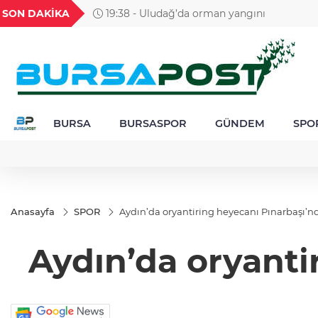
GEL
TND
BGN
VND
SON DAKİKA
19:38 - Uludağ’da orman yangını
1
18,1997
16,2320
28,0626
0,0018
BURSA
BURSASPOR
GÜNDEM
SPO
Anasayfa
SPOR
Aydın’da oryantiring heyecanı Pınarbaşı’n
Aydın’da oryanti