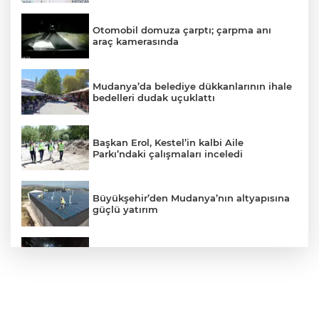
Otomobil domuza çarptı; çarpma anı
araç kamerasında
Mudanya’da belediye dükkanlarının ihale
bedelleri dudak uçuklattı
Başkan Erol, Kestel’in kalbi Aile
Parkı’ndaki çalışmaları inceledi
Büyükşehir’den Mudanya’nın altyapısına
güçlü yatırım
Mahalleyi savaş alanına çevirdi, alkollü
kadın sürücü karıştığı kazayı unuttu
Büyükşehir’den Panayır’da altyapı ve