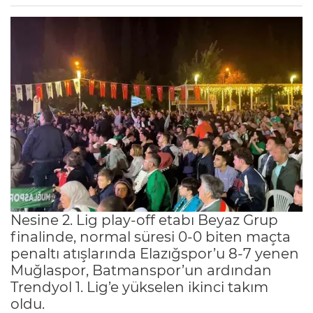
Nesine 2. Lig play-off etabı Beyaz Grup
finalinde, normal süresi 0-0 biten maçta
penaltı atışlarında Elazığspor’u 8-7 yenen
Muğlaspor, Batmanspor’un ardından
Trendyol 1. Lig’e yükselen ikinci takım
oldu.