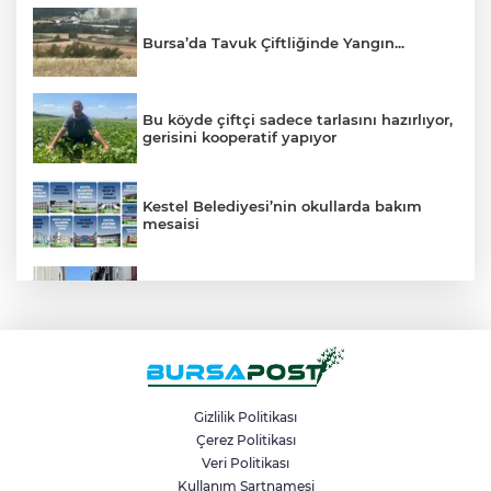
Bursa’da Tavuk Çiftliğinde Yangın...
Bu köyde çiftçi sadece tarlasını hazırlıyor,
gerisini kooperatif yapıyor
Kestel Belediyesi’nin okullarda bakım
mesaisi
Yüksek gerilim hattı akımına kapılan
mühendis ağır yaralandı
Büyükorhan’da şenlik coşkusu
Gizlilik Politikası
Çerez Politikası
Veri Politikası
Hatalı sollama yapan hafriyat kamyonu
kamerada
Kullanım Şartnamesi