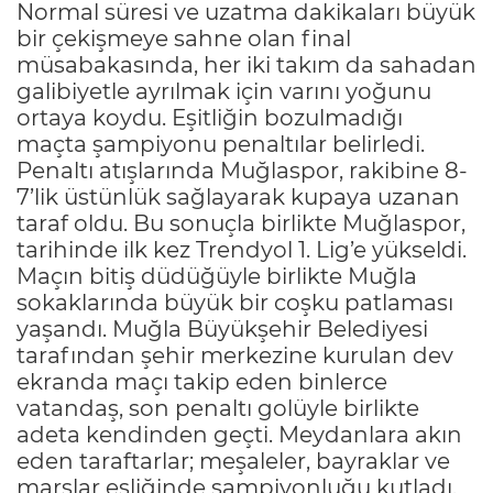
Normal süresi ve uzatma dakikaları büyük
bir çekişmeye sahne olan final
müsabakasında, her iki takım da sahadan
galibiyetle ayrılmak için varını yoğunu
ortaya koydu. Eşitliğin bozulmadığı
maçta şampiyonu penaltılar belirledi.
Penaltı atışlarında Muğlaspor, rakibine 8-
7’lik üstünlük sağlayarak kupaya uzanan
taraf oldu. Bu sonuçla birlikte Muğlaspor,
tarihinde ilk kez Trendyol 1. Lig’e yükseldi.
Maçın bitiş düdüğüyle birlikte Muğla
sokaklarında büyük bir coşku patlaması
yaşandı. Muğla Büyükşehir Belediyesi
tarafından şehir merkezine kurulan dev
ekranda maçı takip eden binlerce
vatandaş, son penaltı golüyle birlikte
adeta kendinden geçti. Meydanlara akın
eden taraftarlar; meşaleler, bayraklar ve
marşlar eşliğinde şampiyonluğu kutladı.