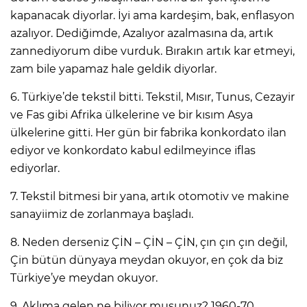
kapanacak diyorlar. İyi ama kardeşim, bak, enflasyon
azalıyor. Dediğimde, Azalıyor azalmasına da, artık
zannediyorum dibe vurduk. Bırakın artık kar etmeyi,
zam bile yapamaz hale geldik diyorlar.
6. Türkiye’de tekstil bitti. Tekstil, Mısır, Tunus, Cezayir
ve Fas gibi Afrika ülkelerine ve bir kısım Asya
ülkelerine gitti. Her gün bir fabrika konkordato ilan
ediyor ve konkordato kabul edilmeyince iflas
ediyorlar.
7. Tekstil bitmesi bir yana, artık otomotiv ve makine
sanayiimiz de zorlanmaya başladı.
8. Neden derseniz ÇİN – ÇİN – ÇİN, çın çın çın değil,
Çin bütün dünyaya meydan okuyor, en çok da biz
Türkiye’ye meydan okuyor.
9. Aklıma gelen ne biliyor musunuz? 1960-70