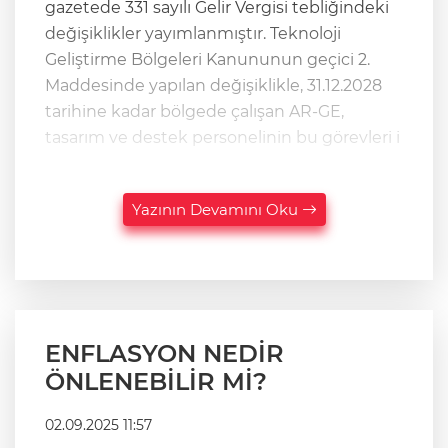
gazetede 331 sayılı Gelir Vergisi tebliğindeki
değişiklikler yayımlanmıştır. Teknoloji
Geliştirme Bölgeleri Kanununun geçici 2.
Maddesinde yapılan değişiklikle, 31.12.2028
tarihine kadar bölgede çalışan AR-GE,
tasarım ve destek personelinin bu görevleri i
Yazının Devamını Oku
ENFLASYON NEDİR
ÖNLENEBİLİR Mİ?
02.09.2025 11:57