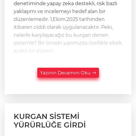
denetiminde yapay zeka destekli, risk bazlı
yaklaşımı ve incelemeyi hedef alan bir
düzenlemedir. 1,Ekim.2025 tarihinden
itibaren ciddi olarak uygulanacaktır. Peki,
nelerle karşılaşacağız bu kurgan denen
sistemle? Bir önceki yazımızda özellikle eksik
ayaklı bir düzenl
Yazının Devamını Oku
KURGAN SİSTEMİ
YÜRÜRLÜĞE GİRDİ