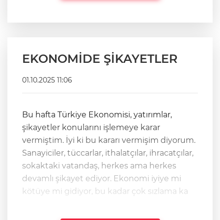
EKONOMİDE ŞİKAYETLER
01.10.2025 11:06
Bu hafta Türkiye Ekonomisi, yatırımlar,
şikayetler konularını işlemeye karar
vermiştim. İyi ki bu kararı vermişim diyorum.
Sanayiciler, tüccarlar, ithalatçılar, ihracatçılar,
sokaktaki vatandaş, herkes ama herkes
devamlı şikayet ediyor. Ekonomi iyiye mi
kötüye mi gidiyor, bu kadar çok sızlama ka