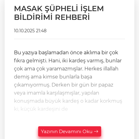
MASAK ŞÜPHELİ İŞLEM
BİLDİRİMİ REHBERİ
10.10.2025 21:48
Bu yazıya başlamadan önce aklıma bir çok
fıkra gelmişti. Hani, iki kardeş varmış, bunlar
çok ama çok yaramazmışlar. Herkes illallah
demiş ama kimse bunlarla başa
çıkamıyormuş. Derken bir gün bir papaz
veya imamla karşılaşmışlar, yapılan
konuşmada büyük kardeş o kadar korkmuş
ki, küçük kardeşini de
Yazının Devamını Oku