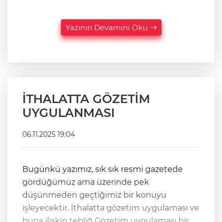
Yazının Devamını Oku
İTHALATTA GÖZETİM
UYGULANMASI
06.11.2025 19:04
Bugünkü yazımız, sık sık resmi gazetede
gördüğümüz ama üzerinde pek
düşünmeden geçtiğimiz bir konuyu
işleyecektir. İthalatta gözetim uygulaması ve
buna ilişkin tebliğ Gözetim uygulaması bir