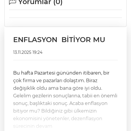
Yorumlar (
0
)
ENFLASYON BİTİYOR MU
13.11.2025 19:24
Bu hafta Pazartesi gününden itibaren, bir
çok firma ve pazarları dolaştım. Biraz
değişiklik oldu ama bana göre iyi oldu.
Gelelim gezilerin sonuçlarına, tabii en önemli
sonuç, başlıktaki sonuç. Acaba enflasyon
bitiyor mu? Bildiğiniz gibi ülkemizin
ekonomisini yönetenler, dezenflasyon
sürecinin devam