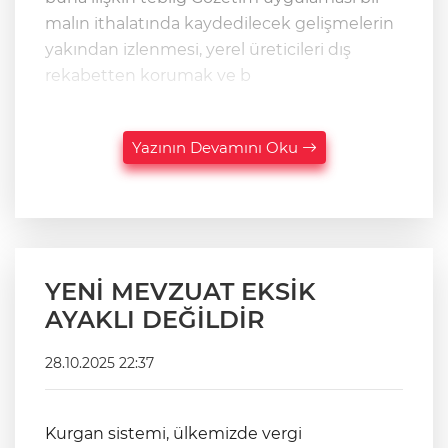
malın ithalatında kaydedilecek gelişmelerin
yakından izlenmesi, yerel üreticileri dış
rekabetten korumak ve b
Yazının Devamını Oku
YENİ MEVZUAT EKSİK
AYAKLI DEĞİLDİR
28.10.2025 22:37
Kurgan sistemi, ülkemizde vergi