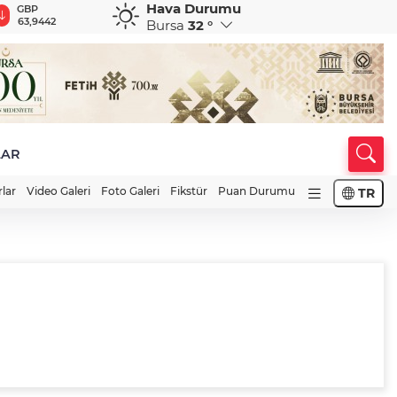
Hava Durumu
GBP
CHF
CAD
RUB
A
63,9442
58,5386
33,9695
0,5752
1
Bursa
32 °
LAR
rlar
Video Galeri
Foto Galeri
Fikstür
Puan Durumu
TR