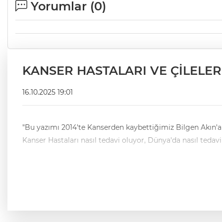
Yorumlar (
0
)
KANSER HASTALARI VE ÇİLELER
16.10.2025 19:01
"Bu yazımı 2014'te Kanserden kaybettiğimiz Bilgen Akın'a ithaf ediyorum. Antalya Uncalı Kabristanında huzur içinde yatıyor. Ruhun şâ
Kanser Hastaları nasıl tedavi oluyor, Dünya'da nasıl tedav