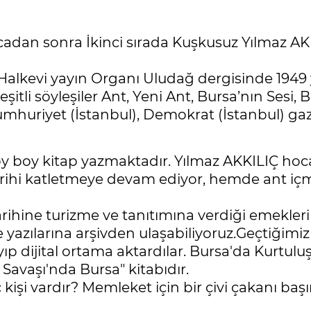
adan sonra İkinci sırada Kuşkusuz Yılmaz AKK
Halkevi yayın Organı Uludağ dergisinde 1949 
çeşitli söyleşiler Ant, Yeni Ant, Bursa’nın Sesi,
mhuriyet (İstanbul), Demokrat (İstanbul) gazet
boy boy kitap yazmaktadır. Yılmaz AKKILIÇ ho
ihi katletmeye devam ediyor, hemde ant içmiş 
arihine turizme ve tanıtımına verdiği emekler
e yazılarına arşivden ulaşabiliyoruz.Geçtiği
ıp dijital ortama aktardılar. Bursa'da Kurtulu
Savaşı'nda Bursa" kitabıdır.
şi vardır? Memleket için bir çivi çakanı başı