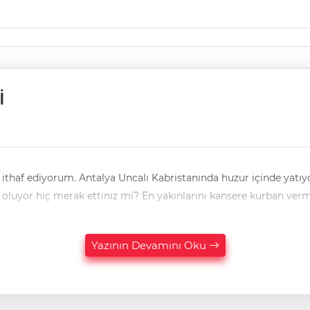
İ
d menzilin mübarek olsun. " Türkiye'de
i oluyor hiç merak ettiniz mi? En yakınlarını kansere kurban verm
Yazının Devamını Oku