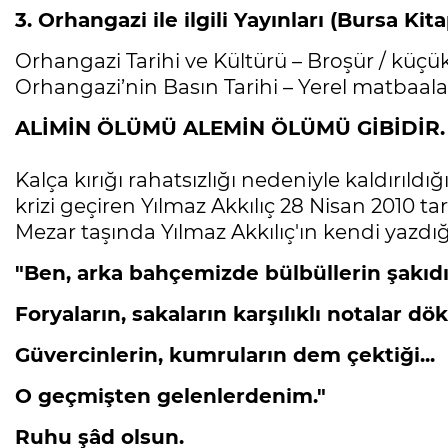
3. Orhangazi ile ilgili Yayınları (Bursa Kita
Orhangazi Tarihi ve Kültürü – Broşür / küçük
Orhangazi’nin Basın Tarihi – Yerel matbaalar 
ALİMİN ÖLÜMÜ ALEMİN ÖLÜMÜ GİBİDİR.
Kalça kırığı rahatsızlığı nedeniyle kaldırıld
krizi geçiren Yılmaz Akkılıç 28 Nisan 2010 ta
Mezar taşında Yılmaz Akkılıç'ın kendi yazdığı kı
"Ben, arka bahçemizde bülbüllerin şakıdığ
Foryaların, sakaların karşılıklı notalar dö
Güvercinlerin, kumruların dem çektiği...
O geçmişten gelenlerdenim."
Ruhu şâd olsun.