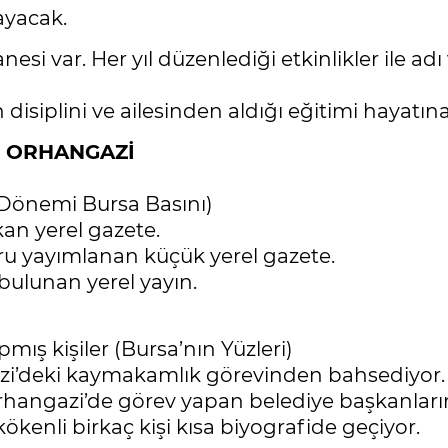
mayacak.
 var. Her yıl düzenlediği etkinlikler ile adı 
ih disiplini ve ailesinden aldığı eğitimi hayatı
E ORHANGAZİ
t Dönemi Bursa Basını)
kan yerel gazete.
ru yayımlanan küçük yerel gazete.
 bulunan yerel yayın.
ış kişiler (Bursa’nın Yüzleri)
i’deki kaymakamlık görevinden bahsediyor.
rhangazi’de görev yapan belediye başkanların
kenli birkaç kişi kısa biyografide geçiyor.