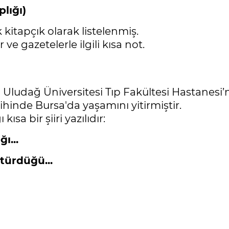
plığı)
 kitapçık olarak listelenmiş.
ve gazetelerle ilgili kısa not.
ığı Uludağ Üniversitesi Tıp Fakültesi Hastanes
rihinde Bursa'da yaşamını yitirmiştir.
sa bir şiiri yazılıdır:
ı...
ktürdüğü...