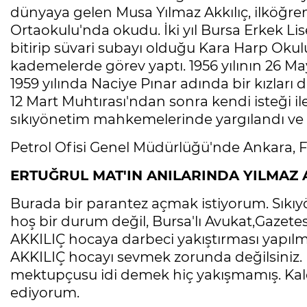
dünyaya gelen Musa Yılmaz Akkılıç, ilköğren
Ortaokulu'nda okudu. İki yıl Bursa Erkek Lises
bitirip süvari subayı olduğu Kara Harp Okulu
kademelerde görev yaptı. 1956 yılının 26 Ma
1959 yılında Naciye Pınar adında bir kızları 
12 Mart Muhtırası'ndan sonra kendi isteği i
sıkıyönetim mahkemelerinde yargılandı ve tü
Petrol Ofisi Genel Müdürlüğü'nde Ankara, F
ERTUĞRUL MAT'IN ANILARINDA YILMAZ 
Burada bir parantez açmak istiyorum. Sıkı
hoş bir durum değil, Bursa'lı Avukat,Gazetesi
AKKILIÇ hocaya darbeci yakıştırması yapılm
AKKILIÇ hocayı sevmek zorunda değilsiniz. 
mektupçusu idi demek hiç yakışmamış. Kaldı k
ediyorum.