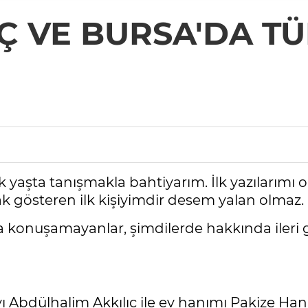
Ç VE BURSA'DA TÜ
çük yaşta tanışmakla bahtiyarım. İlk yazılarım
k gösteren ilk kişiyimdir desem yalan olmaz.
a konuşamayanlar, şimdilerde hakkında ileri g
bdülhalim Akkılıç ile ev hanımı Pakize Hanım'