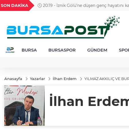
GEL
TND
BGN
VND
SON DAKİKA
20:19 - İznik Gölü’ne düşen genç hayatını ka
26
18,2072
16,2386
28,0626
0,0018
gözyaşlarıyla toprağa verildi
BURSA
BURSASPOR
GÜNDEM
SPO
Anasayfa
Yazarlar
İlhan Erdem
YILMAZ AKKILIÇ VE BUR
İlhan Erde