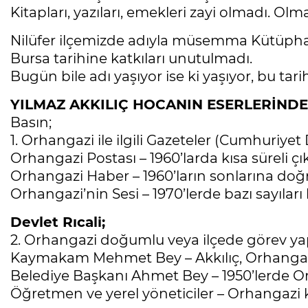
Kitapları, yazıları, emekleri zayi olmadı. Ol
Nilüfer ilçemizde adıyla müsemma Kütüphanesi
Bursa tarihine katkıları unutulmadı.
Bugün bile adı yaşıyor ise ki yaşıyor, bu tar
YILMAZ AKKILIÇ HOCANIN ESERLERİND
Basın;
1. Orhangazi ile ilgili Gazeteler (Cumhuriye
Orhangazi Postası – 1960’larda kısa süreli çı
Orhangazi Haber – 1960’ların sonlarına doğ
Orhangazi’nin Sesi – 1970’lerde bazı sayıları
Devlet Rıcali;
2. Orhangazi doğumlu veya ilçede görev yapm
Kaymakam Mehmet Bey – Akkılıç, Orhangaz
Belediye Başkanı Ahmet Bey – 1950’lerde O
Öğretmen ve yerel yöneticiler – Orhangazi kö