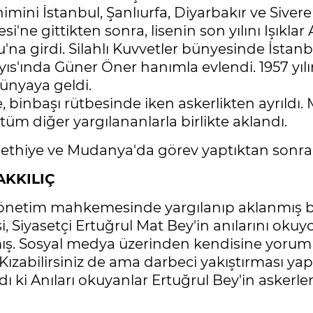
imini İstanbul, Şanlıurfa, Diyarbakır ve Siver
i'ne gittikten sonra, lisenin son yılını Işıklar
'na girdi. Silahlı Kuvvetler bünyesinde İstanb
yıs'ında Güner Öner hanımla evlendi. 1957 yıl
dünyaya geldi.
le, binbaşı rütbesinde iken askerlikten ayrıld
m diğer yargılananlarla birlikte aklandı.
ethiye ve Mudanya'da görev yaptıktan sonra 1
AKKILIÇ
yönetim mahkemesinde yargılanıp aklanmış bi
, Siyasetçi Ertuğrul Mat Bey'in anılarını okuy
ış. Sosyal medya üzerinden kendisine yorum y
Kızabilirsiniz de ama darbeci yakıştırması y
i Anıları okuyanlar Ertuğrul Bey'in askerler 