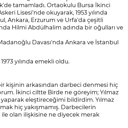
ek'de tamamladı. Ortaokulu Bursa İkinci
 Askeri Lisesi'nde okuyarak, 1953 yılında
ul, Ankara, Erzurum ve Urfa'da çeşitli
ında Hilmi Abdülhalim adında bir oğulları ve
ı. Madanoğlu Davası'nda Ankara ve İstanbul
973 yılında emekli oldu.
r kişinin arkasından darbeci denmesi hiç
orum. İkinci ciltte Birde ne göreyim; Yılmaz
aparak eleştireceğimi bildirdim. Yılmaz
apmak hiç yakışmamış. Darbecilerin
ile olan ilişkisine ne diyecek merak