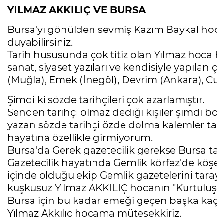
YILMAZ AKKILIÇ VE BURSA
Bursa'yı gönülden sevmiş Kazım Baykal hoc
duyabilirsiniz.
Tarih hususunda çok titiz olan Yılmaz hoca 
sanat, siyaset yazıları ve kendisiyle yapılan 
(Muğla), Emek (İnegöl), Devrim (Ankara), Cu
Şimdi ki sözde tarihçileri çok azarlamıştır.
Senden tarihçi olmaz dediği kişiler şimdi 
yazan sözde tarihçi özde dolma kalemler tar
hayatına özellikle girmiyorum.
Bursa'da Gerek gazetecilik gerekse Bursa t
Gazetecilik hayatında Gemlik körfez'de köş
içinde olduğu ekip Gemlik gazetelerini taray
kuşkusuz Yılmaz AKKILIÇ hocanın "Kurtuluş 
Bursa için bu kadar emeği geçen başka kaç ki
Yılmaz Akkılıç hocama müteşekkiriz.